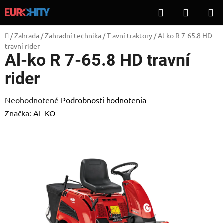
Prejsť
Hľadať
NÁKUP
na
KOŠÍK
obsah
Domov
/
Zahrada
/
Zahradní technika
/
Travní traktory
/
Al-ko R 7-65.8 HD
travní rider
Al-ko R 7-65.8 HD travní
rider
Priemerné
Neohodnotené
Podrobnosti hodnotenia
hodnotenie
Značka:
AL-KO
produktu
je
0,0
z
5
hviezdičiek.