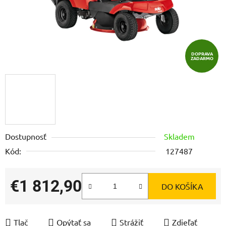
DOPRAVA
ZADARMO
Dostupnosť
Skladem
Kód:
127487
€1 812,90
DO KOŠÍKA
Jednotková cena:
Tlač
Opýtať sa
Strážiť
Zdieľať