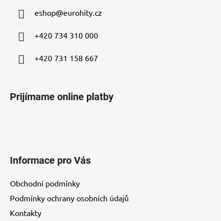
ä
eshop
@
eurohity.cz
t
i
+420 734 310 000
e
+420 731 158 667
Prijímame online platby
Informace pro Vás
Obchodní podmínky
Podmínky ochrany osobních údajů
Kontakty