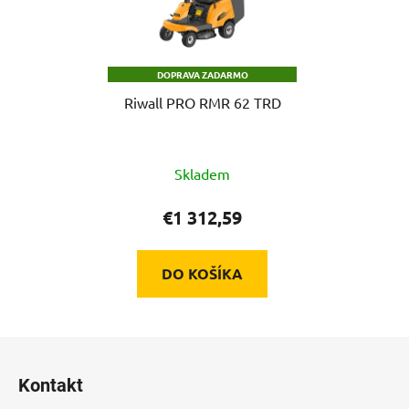
DOPRAVA ZADARMO
Riwall PRO RMR 62 TRD
Skladem
€1 312,59
DO KOŠÍKA
Z
á
Kontakt
p