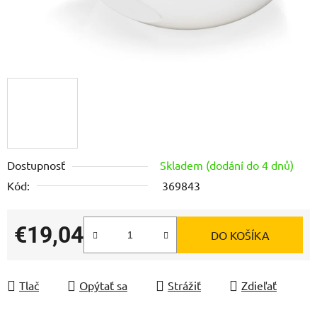
Dostupnosť
Skladem (dodání do 4 dnů)
Kód:
369843
€19,04
DO KOŠÍKA
Jednotková cena:
Tlač
Opýtať sa
Strážiť
Zdieľať