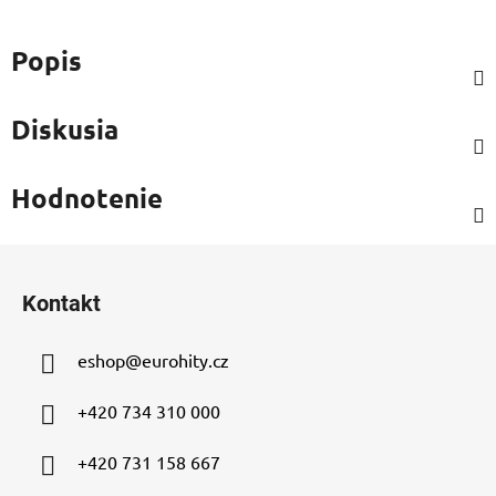
Popis
Diskusia
Hodnotenie
Z
á
Kontakt
p
ä
eshop
@
eurohity.cz
t
i
+420 734 310 000
e
+420 731 158 667