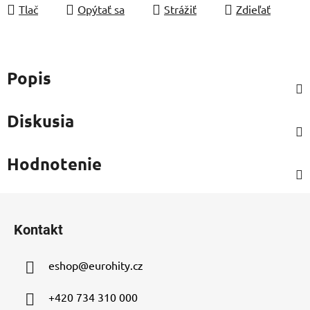
Tlač
Opýtať sa
Strážiť
Zdieľať
Popis
Diskusia
Hodnotenie
Z
á
Kontakt
p
ä
eshop
@
eurohity.cz
t
i
+420 734 310 000
e