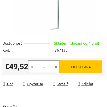
Dostupnosť
Skladem (dodání do 4 dnů)
Kód:
767135
€49,52
DO KOŠÍKA
Jednotková cena:
Tlač
Opýtať sa
Strážiť
Zdieľať