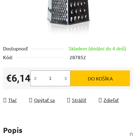
Dostupnosť
Skladem (dodání do 4 dnů)
Kód:
287852
€6,14
DO KOŠÍKA
Jednotková cena:
Tlač
Opýtať sa
Strážiť
Zdieľať
Popis