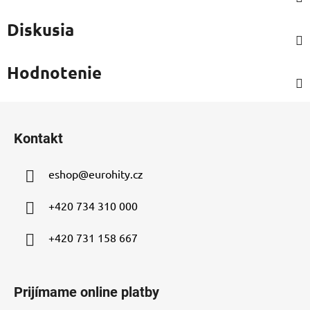
Diskusia
Hodnotenie
Z
á
Kontakt
p
ä
eshop
@
eurohity.cz
t
i
+420 734 310 000
e
+420 731 158 667
Prijímame online platby