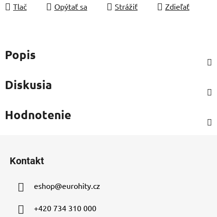
Tlač
Opýtať sa
Strážiť
Zdieľať
Popis
Diskusia
Hodnotenie
Z
á
Kontakt
p
ä
eshop
@
eurohity.cz
t
i
+420 734 310 000
e