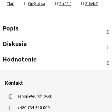
Tlač
Opýtať sa
Strážiť
Zdieľať
Popis
Diskusia
Hodnotenie
Z
á
Kontakt
p
ä
eshop
@
eurohity.cz
t
i
+420 734 310 000
e