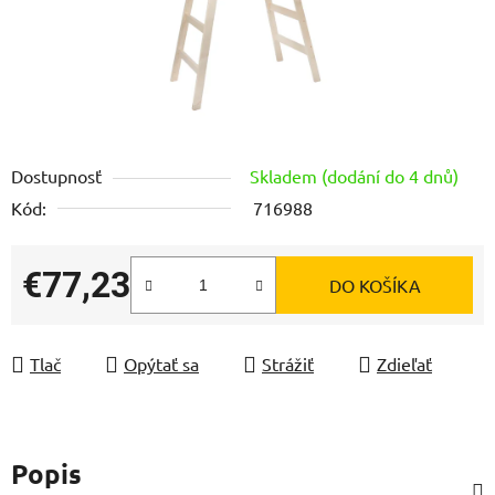
Dostupnosť
Skladem (dodání do 4 dnů)
Kód:
716988
€77,23
DO KOŠÍKA
Jednotková cena:
Tlač
Opýtať sa
Strážiť
Zdieľať
Popis