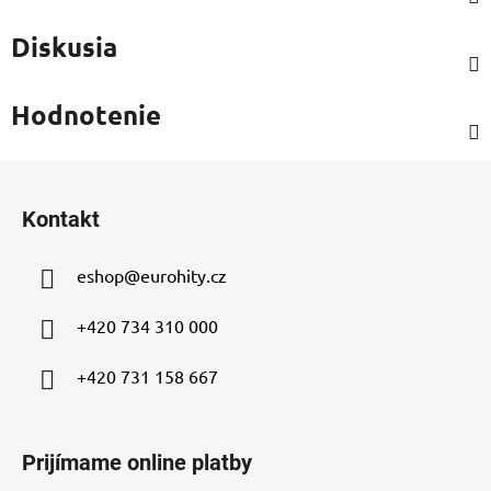
Diskusia
Hodnotenie
Z
á
Kontakt
p
ä
eshop
@
eurohity.cz
t
i
+420 734 310 000
e
+420 731 158 667
Prijímame online platby