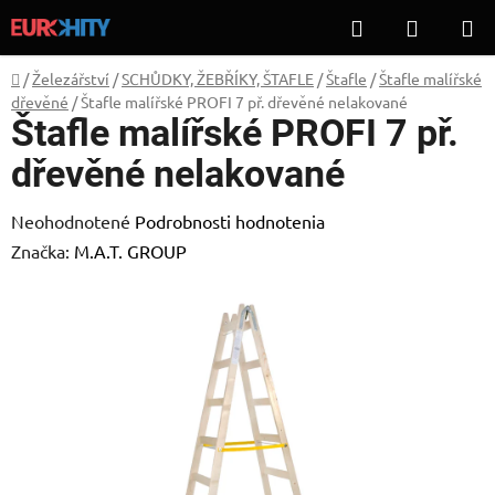
Prejsť
Hľadať
NÁKUP
na
KOŠÍK
obsah
Domov
/
Železářství
/
SCHŮDKY, ŽEBŘÍKY, ŠTAFLE
/
Štafle
/
Štafle malířské
dřevěné
/
Štafle malířské PROFI 7 př. dřevěné nelakované
Štafle malířské PROFI 7 př.
dřevěné nelakované
Priemerné
Neohodnotené
Podrobnosti hodnotenia
hodnotenie
Značka:
M.A.T. GROUP
produktu
je
0,0
z
5
hviezdičiek.