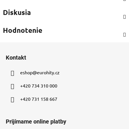
Diskusia
Hodnotenie
Z
á
Kontakt
p
ä
eshop
@
eurohity.cz
t
i
+420 734 310 000
e
+420 731 158 667
Prijímame online platby