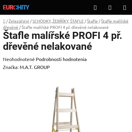
Prejsť
Hľadať
NÁKUP
na
KOŠÍK
obsah
Domov
/
Železářství
/
SCHŮDKY, ŽEBŘÍKY, ŠTAFLE
/
Štafle
/
Štafle malířské
dřevěné
/
Štafle malířské PROFI 4 př. dřevěné nelakované
Štafle malířské PROFI 4 př.
dřevěné nelakované
Priemerné
Neohodnotené
Podrobnosti hodnotenia
hodnotenie
Značka:
M.A.T. GROUP
produktu
je
0,0
z
5
hviezdičiek.