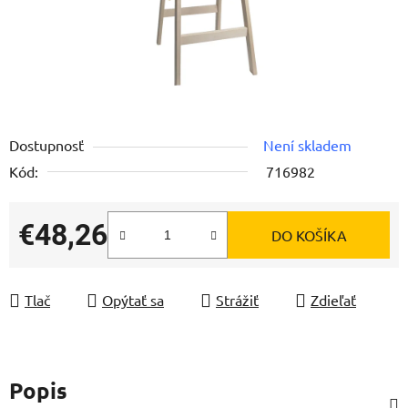
Dostupnosť
Není skladem
Kód:
716982
€48,26
DO KOŠÍKA
Jednotková cena:
Tlač
Opýtať sa
Strážiť
Zdieľať
Popis