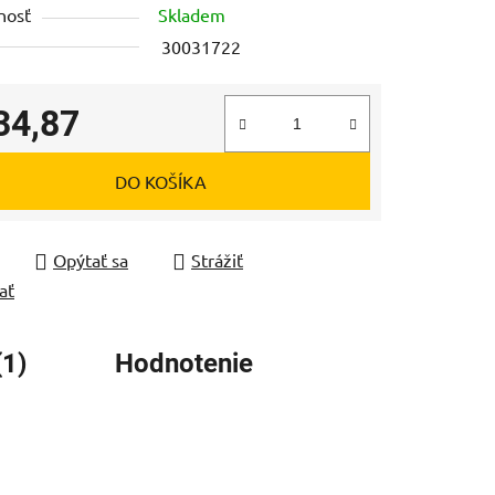
nosť
Skladem
30031722
34,87
čiek.
tková cena:
DO KOŠÍKA
Opýtať sa
Strážiť
ať
(1)
Hodnotenie