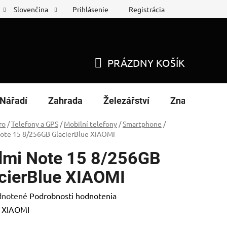
Prihlásenie
Registrácia
Slovenčina
 protokol
Nákup na splátky
PRÁZDNY KOŠÍK
NÁKUPNÝ
KOŠÍK
Nářadí
Zahrada
Železářství
Značky
ro
/
Telefony a GPS
/
Mobilní telefony
/
Smartphone
/
ote 15 8/256GB GlacierBlue XIAOMI
mi Note 15 8/256GB
cierBlue XIAOMI
rné
notené
Podrobnosti hodnotenia
enie
:
XIAOMI
tu