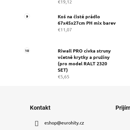
€19,12
Koš na čisté prádlo
67x45x27cm PH mix barev
€11,07
Riwall PRO cívka struny
včetně krytky a pružiny
(pro model RALT 2320
SET)
€5,65
Z
á
Kontakt
Prijí
p
ä
eshop
@
eurohity.cz
t