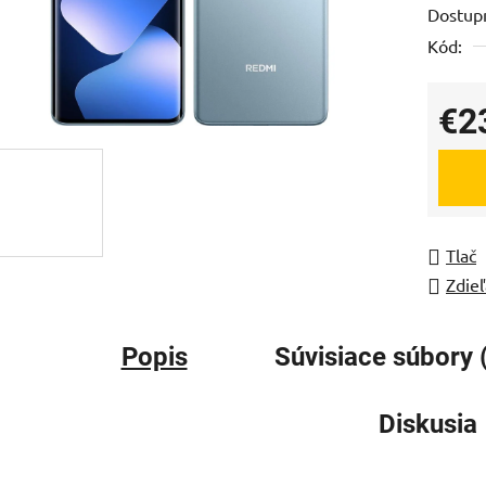
Dostup
je
Kód:
0,0
z
5
€2
hviezdi
Jedno
Tlač
Zdieľ
Popis
Súvisiace súbory 
Diskusia