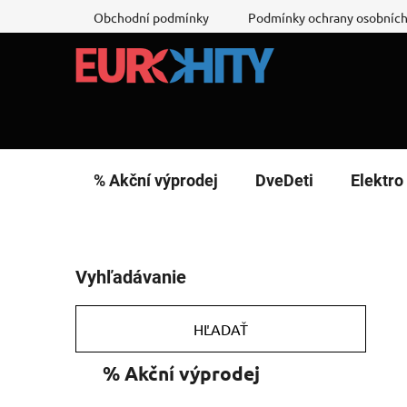
Prejsť
Obchodní podmínky
Podmínky ochrany osobních
na
obsah
% Akční výprodej
DveDeti
Elektro
B
Vyhľadávanie
o
č
n
HĽADAŤ
ý
K
Preskočiť
% Akční výprodej
p
a
kategórie
a
t