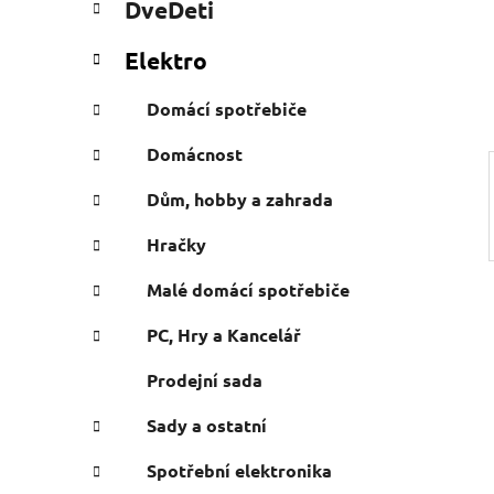
DveDeti
e
n
g
e
Elektro
ó
l
r
Domácí spotřebiče
i
e
Domácnost
Dům, hobby a zahrada
Hračky
Malé domácí spotřebiče
PC, Hry a Kancelář
Prodejní sada
Sady a ostatní
Spotřební elektronika