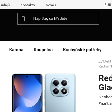
EUR
 údajů
Kontakty
Nové energetické štítky
Reklamační
Kamna
Koupelna
Kuchyňské potřeby
Domov
/
Elekt
Redmi N
Red
Gla
Prieme
Neohod
hodnot
Značka
produk