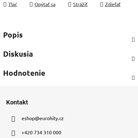
Tlač
Opýtať sa
Strážiť
Zdieľať
Popis
Diskusia
Hodnotenie
Z
á
Kontakt
p
ä
eshop
@
eurohity.cz
t
i
+420 734 310 000
e