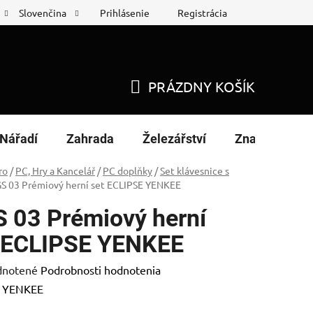
Prihlásenie
Registrácia
Slovenčina
 protokol
Nákup na splátky
PRÁZDNY KOŠÍK
NÁKUPNÝ
KOŠÍK
Nářadí
Zahrada
Železářství
Značky
ro
/
PC, Hry a Kancelář
/
PC doplňky
/
Set klávesnice s
S 03 Prémiový herní set ECLIPSE YENKEE
 03 Prémiový herní
 ECLIPSE YENKEE
rné
notené
Podrobnosti hodnotenia
enie
:
YENKEE
tu