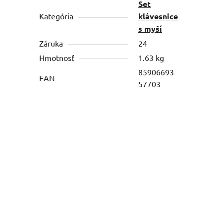
Set
Kategória
klávesnice
s myší
Záruka
24
Hmotnosť
1.63 kg
85906693
EAN
57703