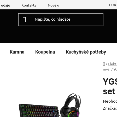
EUR
 údajů
Kontakty
Nové energetické štítky
Reklamační
Kamna
Koupelna
Kuchyňské potřeby
Domov
/
Elekt
myší
/
YG
YGS
set
Prieme
Neohod
hodnot
Značka
produk