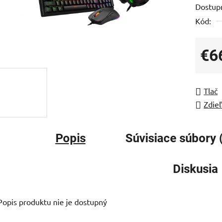
Dostup
je
Kód:
0,0
z
5
€6
hviezdi
Jedno
Tlač
Zdieľ
Popis
Súvisiace súbory 
Diskusia
Popis produktu nie je dostupný