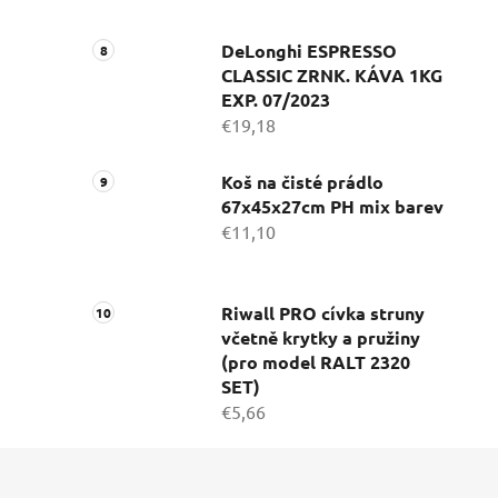
DeLonghi ESPRESSO
CLASSIC ZRNK. KÁVA 1KG
EXP. 07/2023
€19,18
Koš na čisté prádlo
67x45x27cm PH mix barev
€11,10
Riwall PRO cívka struny
včetně krytky a pružiny
(pro model RALT 2320
SET)
€5,66
Z