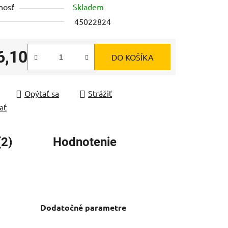
nosť
Skladem
45022824
6,10
DO KOŠÍKA
čiek.
tková cena:
Opýtať sa
Strážiť
ať
(2)
Hodnotenie
Dodatočné parametre