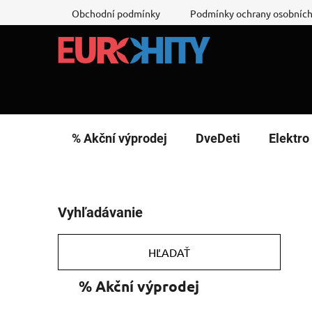
Prejsť
Obchodní podmínky
Podmínky ochrany osobních
na
obsah
% Akční výprodej
DveDeti
Elektro
B
Vyhľadávanie
o
č
n
HĽADAŤ
ý
K
Preskočiť
% Akční výprodej
p
a
kategórie
a
t