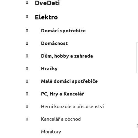
DveDeti
e
n
g
e
Elektro
ó
l
r
Domácí spotřebiče
i
e
Domácnost
Dům, hobby a zahrada
Hračky
Malé domácí spotřebiče
PC, Hry a Kancelář
Herní konzole a příslušenství
Kancelář a obchod
Monitory