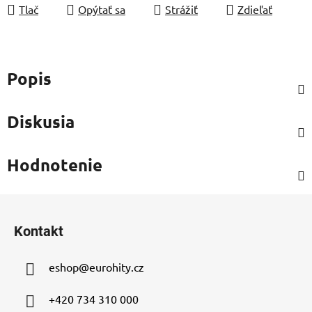
Tlač
Opýtať sa
Strážiť
Zdieľať
Popis
Diskusia
Hodnotenie
Z
á
Kontakt
p
ä
eshop
@
eurohity.cz
t
i
+420 734 310 000
e