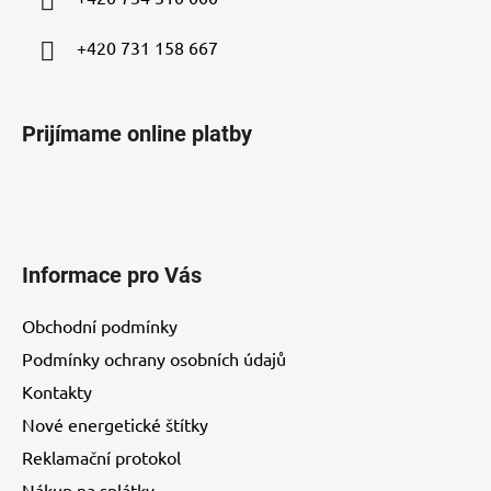
e
+420 731 158 667
Prijímame online platby
Informace pro Vás
Obchodní podmínky
Podmínky ochrany osobních údajů
Kontakty
Nové energetické štítky
Reklamační protokol
Nákup na splátky