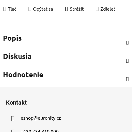
Tlač
Opýtať sa
Strážiť
Zdieľať
Popis
Diskusia
Hodnotenie
Z
á
Kontakt
p
ä
eshop
@
eurohity.cz
t
i
+420 734 310 000