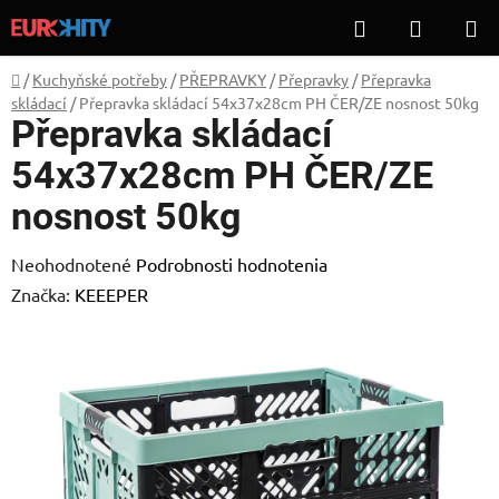
Prejsť
Hľadať
NÁKUP
na
KOŠÍK
obsah
Domov
/
Kuchyňské potřeby
/
PŘEPRAVKY
/
Přepravky
/
Přepravka
skládací
/
Přepravka skládací 54x37x28cm PH ČER/ZE nosnost 50kg
Přepravka skládací
54x37x28cm PH ČER/ZE
nosnost 50kg
Priemerné
Neohodnotené
Podrobnosti hodnotenia
hodnotenie
Značka:
KEEEPER
produktu
je
0,0
z
5
hviezdičiek.