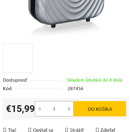
Dostupnosť
Skladem (dodání do 4 dnů)
Kód:
287456
€15,99
DO KOŠÍKA
Jednotková cena:
Tlač
Opýtať sa
Strážiť
Zdieľať