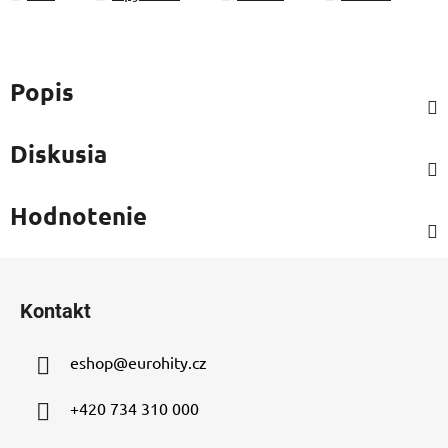
Popis
Diskusia
Hodnotenie
Z
á
Kontakt
p
ä
eshop
@
eurohity.cz
t
i
+420 734 310 000
e