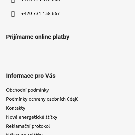
e
+420 731 158 667
Prijímame online platby
Informace pro Vás
Obchodní podmínky
Podmínky ochrany osobních údajů
Kontakty
Nové energetické štítky
Reklamační protokol
Nákup na splátky