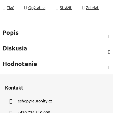
Tlač
Opýtať sa
Strážiť
Zdieľať
Popis
Diskusia
Hodnotenie
Z
á
Kontakt
p
ä
eshop
@
eurohity.cz
t
i
+420 734 310 000