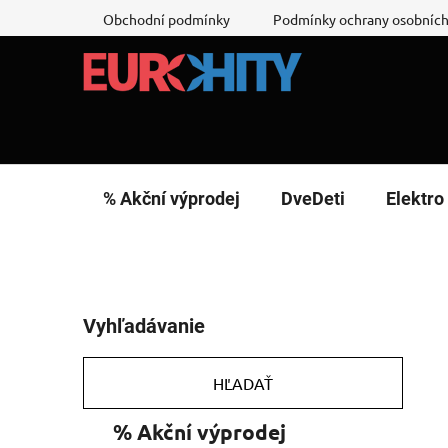
Prejsť
Obchodní podmínky
Podmínky ochrany osobních
na
obsah
% Akční výprodej
DveDeti
Elektro
B
Vyhľadávanie
o
č
n
HĽADAŤ
ý
K
Preskočiť
% Akční výprodej
p
a
kategórie