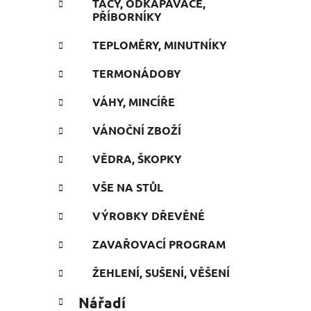
TÁCY, ODKAPÁVAČE,
PŘÍBORNÍKY
TEPLOMĚRY, MINUTNÍKY
TERMONÁDOBY
VÁHY, MINCÍŘE
VÁNOČNÍ ZBOŽÍ
VĚDRA, ŠKOPKY
VŠE NA STŮL
VÝROBKY DŘEVĚNÉ
ZAVAŘOVACÍ PROGRAM
ŽEHLENÍ, SUŠENÍ, VĚŠENÍ
Nářadí