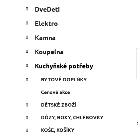
a
t
DveDeti
e
n
g
e
Elektro
ó
l
r
Kamna
i
e
Koupelna
Kuchyňské potřeby
BYTOVÉ DOPLŇKY
Cenové akce
DĚTSKÉ ZBOŽÍ
DÓZY, BOXY, CHLEBOVKY
KOŠE, KOŠÍKY