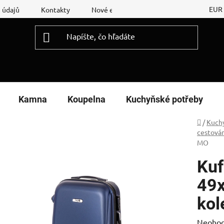
EUR
 údajů
Kontakty
Nové energetické štítky
Reklamační
Kamna
Koupelna
Kuchyňské potřeby
Domov
/
Kuch
cestová
MO
Kuf
49x
kol
Prieme
Neohod