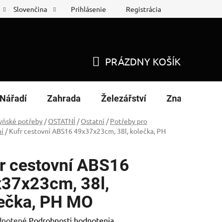
Prihlásenie
Registrácia
Slovenčina
 protokol
Nákup na splátky
PRÁZDNY KOŠÍK
NÁKUPNÝ
KOŠÍK
Nářadí
Zahrada
Železářství
Značky
yňské potřeby
/
OSTATNÍ
/
Ostatní
/
Potřeby pro
ní
/
Kufr cestovní ABS16 49x37x23cm, 38l, kolečka, PH
r cestovní ABS16
37x23cm, 38l,
ečka, PH MO
rné
notené
Podrobnosti hodnotenia