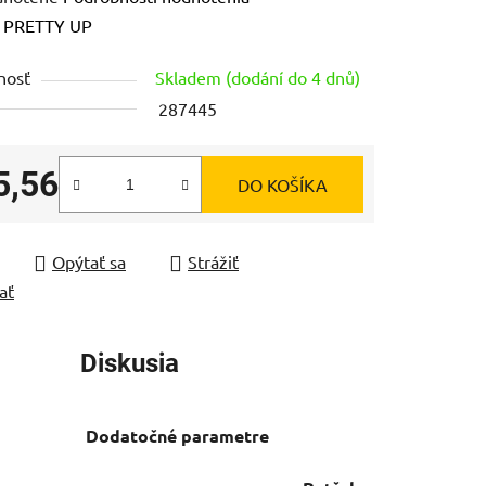
enie
:
PRETTY UP
tu
nosť
Skladem (dodání do 4 dnů)
287445
5,56
DO KOŠÍKA
čiek.
tková cena:
Opýtať sa
Strážiť
ať
Diskusia
Dodatočné parametre