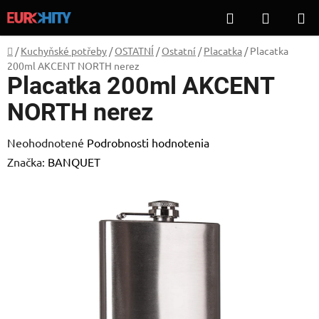
Prejsť
Hľadať
NÁKUP
na
KOŠÍK
obsah
Domov
/
Kuchyňské potřeby
/
OSTATNÍ
/
Ostatní
/
Placatka
/
Placatka
200ml AKCENT NORTH nerez
Placatka 200ml AKCENT
NORTH nerez
Priemerné
Neohodnotené
Podrobnosti hodnotenia
hodnotenie
Značka:
BANQUET
produktu
je
0,0
z
5
hviezdičiek.