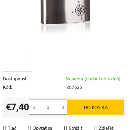
Dostupnosť
Skladem (dodání do 4 dnů)
Kód:
287625
€7,40
DO KOŠÍKA
Jednotková cena:
Tlač
Opýtať sa
Strážiť
Zdieľať