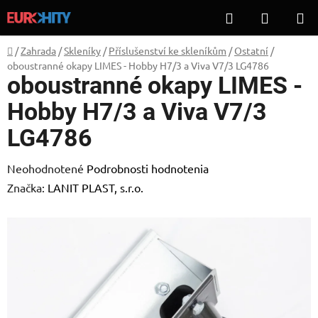
Prejsť
Hľadať
NÁKUP
na
KOŠÍK
obsah
Domov
/
Zahrada
/
Skleníky
/
Příslušenství ke skleníkům
/
Ostatní
/
oboustranné okapy LIMES - Hobby H7/3 a Viva V7/3 LG4786
oboustranné okapy LIMES -
Hobby H7/3 a Viva V7/3
LG4786
Priemerné
Neohodnotené
Podrobnosti hodnotenia
hodnotenie
Značka:
LANIT PLAST, s.r.o.
produktu
je
0,0
z
5
hviezdičiek.