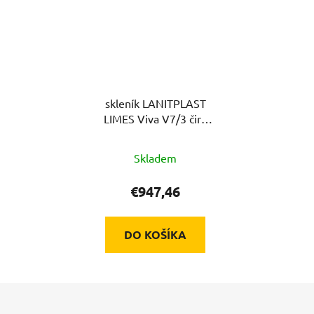
skleník LANITPLAST
LIMES Viva V7/3 čiré
sklo 3 mm LG4705
Skladem
€947,46
DO KOŠÍKA
Z
á