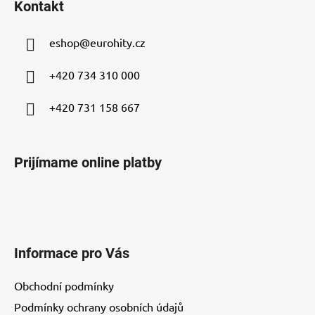
Kontakt
p
ä
eshop
@
eurohity.cz
t
i
+420 734 310 000
e
+420 731 158 667
Prijímame online platby
Informace pro Vás
Obchodní podmínky
Podmínky ochrany osobních údajů