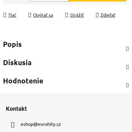
Jednotková cena:
Tlač
Opýtať sa
Strážiť
Zdieľať
Popis
Diskusia
Hodnotenie
Z
á
Kontakt
p
ä
eshop
@
eurohity.cz
t