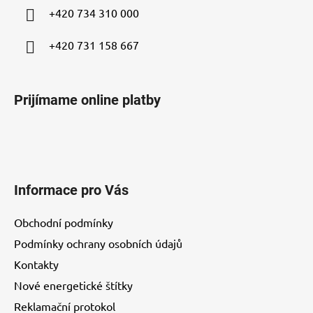
i
+420 734 310 000
e
+420 731 158 667
Prijímame online platby
Informace pro Vás
Obchodní podmínky
Podmínky ochrany osobních údajů
Kontakty
Nové energetické štítky
Reklamační protokol