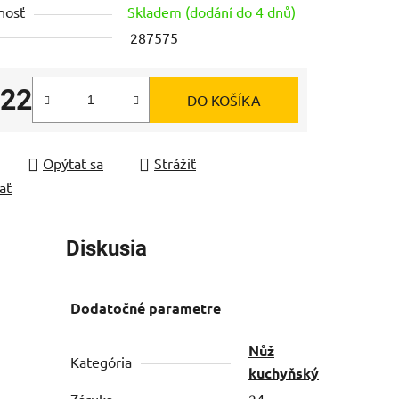
nosť
Skladem (dodání do 4 dnů)
287575
,22
DO KOŠÍKA
čiek.
tková cena:
Opýtať sa
Strážiť
ať
Diskusia
Dodatočné parametre
Nůž
Kategória
kuchyňský
Záruka
24