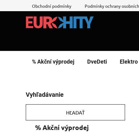
Prejsť
Obchodní podmínky
Podmínky ochrany osobních
na
obsah
% Akční výprodej
DveDeti
Elektro
B
Vyhľadávanie
o
č
n
HĽADAŤ
ý
K
Preskočiť
% Akční výprodej
p
a
kategórie
a
t