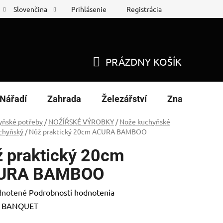
Prihlásenie
Registrácia
Slovenčina
 protokol
Nákup na splátky
PRÁZDNY KOŠÍK
NÁKUPNÝ
KOŠÍK
Nářadí
Zahrada
Železářství
Značky
yňské potřeby
/
NOŽÍŘSKÉ VÝROBKY
/
Nože kuchyňské
chyňský
/
Nůž praktický 20cm ACURA BAMBOO
 praktický 20cm
URA BAMBOO
rné
notené
Podrobnosti hodnotenia
enie
:
BANQUET
tu