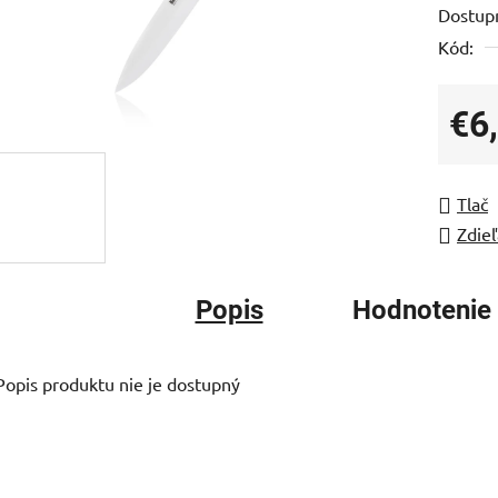
Dostup
je
Kód:
0,0
z
5
€6
hviezdi
Jedno
Tlač
Zdieľ
Popis
Hodnotenie
Popis produktu nie je dostupný