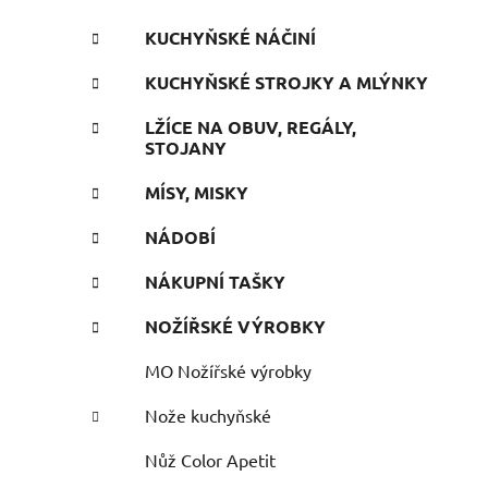
KUCHYŇSKÉ NÁČINÍ
KUCHYŇSKÉ STROJKY A MLÝNKY
LŽÍCE NA OBUV, REGÁLY,
STOJANY
MÍSY, MISKY
NÁDOBÍ
NÁKUPNÍ TAŠKY
NOŽÍŘSKÉ VÝROBKY
MO Nožířské výrobky
Nože kuchyňské
Nůž Color Apetit