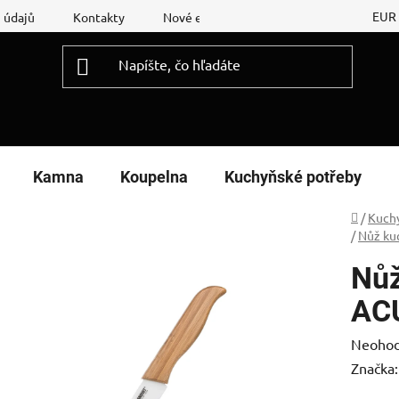
EUR
 údajů
Kontakty
Nové energetické štítky
Reklamační
Kamna
Koupelna
Kuchyňské potřeby
Domov
/
Kuch
/
Nůž ku
Nůž
AC
Prieme
Neohod
hodnot
Značka
produk