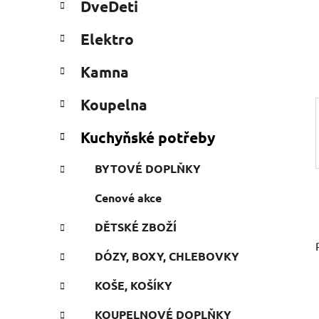
DveDeti
e
n
g
e
Elektro
ó
l
r
Kamna
i
e
Koupelna
Kuchyňské potřeby
BYTOVÉ DOPLŇKY
Cenové akce
DĚTSKÉ ZBOŽÍ
DÓZY, BOXY, CHLEBOVKY
KOŠE, KOŠÍKY
KOUPELNOVÉ DOPLŇKY