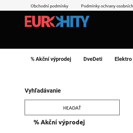
Prejsť
Obchodní podmínky
Podmínky ochrany osobních
na
obsah
% Akční výprodej
DveDeti
Elektro
B
Vyhľadávanie
o
č
n
HĽADAŤ
ý
K
Preskočiť
% Akční výprodej
p
a
kategórie
a
t