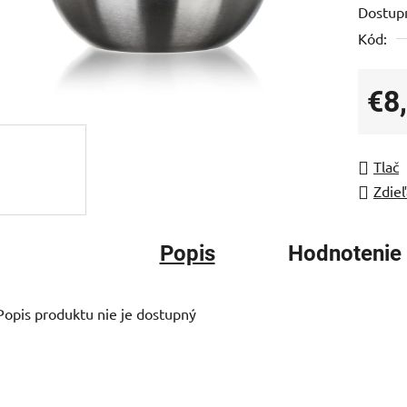
Dostup
je
Kód:
0,0
z
5
€8
hviezdi
Jedno
Tlač
Zdieľ
Popis
Hodnotenie
Popis produktu nie je dostupný