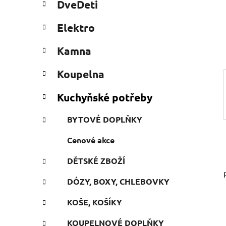
DveDeti
e
n
g
e
Elektro
ó
l
r
Kamna
i
e
Koupelna
Kuchyňské potřeby
BYTOVÉ DOPLŇKY
Cenové akce
DĚTSKÉ ZBOŽÍ
DÓZY, BOXY, CHLEBOVKY
KOŠE, KOŠÍKY
KOUPELNOVÉ DOPLŇKY