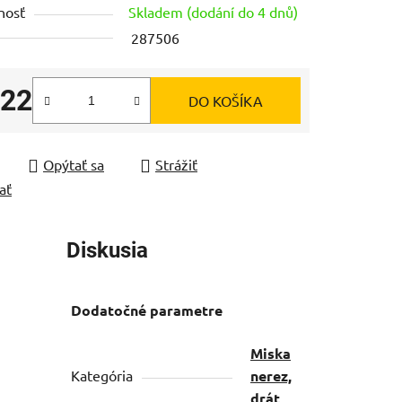
nosť
Skladem (dodání do 4 dnů)
287506
,22
DO KOŠÍKA
čiek.
tková cena:
Opýtať sa
Strážiť
ať
Diskusia
Dodatočné parametre
Miska
Kategória
nerez,
drát