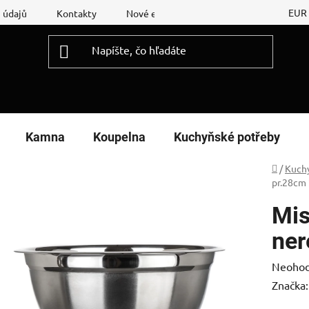
EUR
 údajů
Kontakty
Nové energetické štítky
Reklamační
Kamna
Koupelna
Kuchyňské potřeby
Domov
/
Kuch
pr.28cm
Mis
ner
Prieme
Neohod
hodnot
Značka
produk