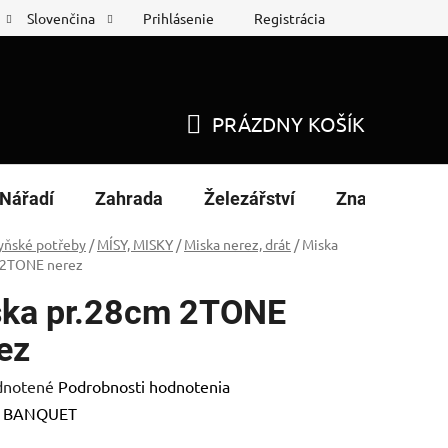
Prihlásenie
Registrácia
Slovenčina
 protokol
Nákup na splátky
PRÁZDNY KOŠÍK
NÁKUPNÝ
KOŠÍK
Nářadí
Zahrada
Železářství
Značky
yňské potřeby
/
MÍSY, MISKY
/
Miska nerez, drát
/
Miska
 2TONE nerez
ka pr.28cm 2TONE
ez
rné
notené
Podrobnosti hodnotenia
enie
:
BANQUET
tu