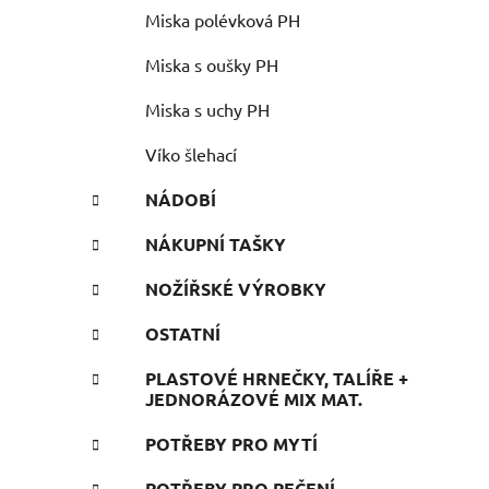
Miska polévková PH
Miska s oušky PH
Miska s uchy PH
Víko šlehací
NÁDOBÍ
NÁKUPNÍ TAŠKY
NOŽÍŘSKÉ VÝROBKY
OSTATNÍ
PLASTOVÉ HRNEČKY, TALÍŘE +
JEDNORÁZOVÉ MIX MAT.
POTŘEBY PRO MYTÍ
POTŘEBY PRO PEČENÍ