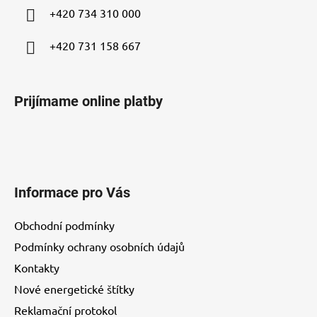
i
+420 734 310 000
e
+420 731 158 667
Prijímame online platby
Informace pro Vás
Obchodní podmínky
Podmínky ochrany osobních údajů
Kontakty
Nové energetické štítky
Reklamační protokol