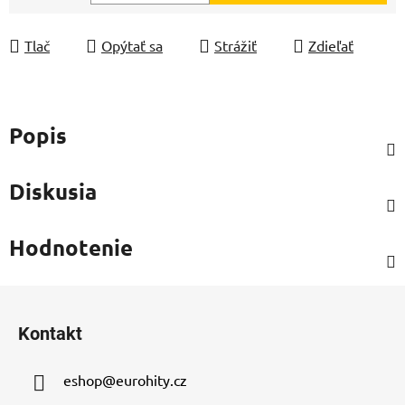
Jednotková cena:
Tlač
Opýtať sa
Strážiť
Zdieľať
Popis
Diskusia
Hodnotenie
Z
á
Kontakt
p
ä
eshop
@
eurohity.cz
t