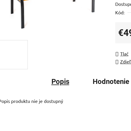
Dostup
je
Kód:
0,0
z
5
€4
hviezdi
Jedno
Tlač
Zdieľ
Popis
Hodnotenie
Popis produktu nie je dostupný