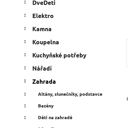
DveDeti
e
n
g
e
Elektro
ó
l
r
Kamna
i
e
Koupelna
Kuchyňské potřeby
Nářadí
Zahrada
Altány, slunečníky, podstavce
Bazény
Děti na zahradě