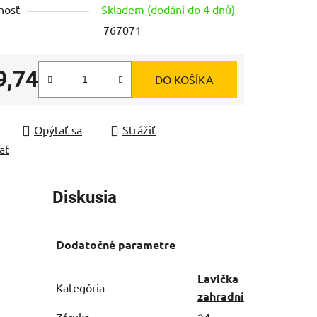
nosť
Skladem (dodání do 4 dnů)
767071
9,74
DO KOŠÍKA
čiek.
tková cena:
Opýtať sa
Strážiť
ať
Diskusia
Dodatočné parametre
Lavička
Kategória
zahradní
Záruka
24