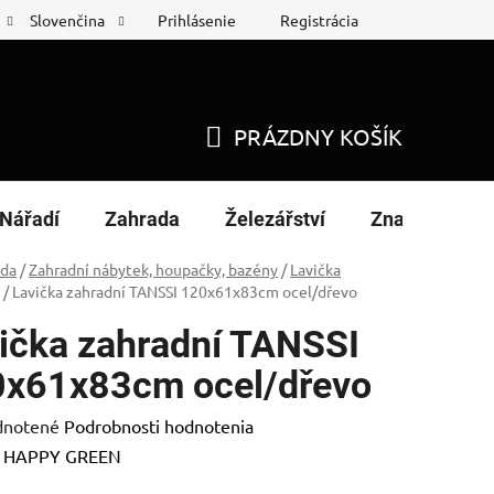
Prihlásenie
Registrácia
Slovenčina
 protokol
Nákup na splátky
PRÁZDNY KOŠÍK
NÁKUPNÝ
KOŠÍK
Nářadí
Zahrada
Železářství
Značky
ada
/
Zahradní nábytek, houpačky, bazény
/
Lavička
/
Lavička zahradní TANSSI 120x61x83cm ocel/dřevo
ička zahradní TANSSI
x61x83cm ocel/dřevo
rné
notené
Podrobnosti hodnotenia
enie
:
HAPPY GREEN
tu