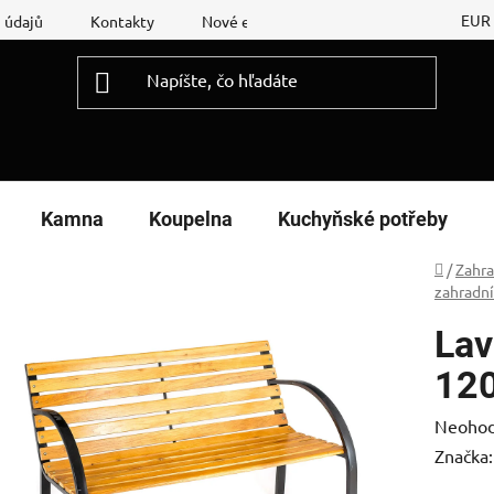
EUR
 údajů
Kontakty
Nové energetické štítky
Reklamační
Kamna
Koupelna
Kuchyňské potřeby
Domov
/
Zahr
zahradní
Lav
120
Prieme
Neohod
hodnot
Značka
produk