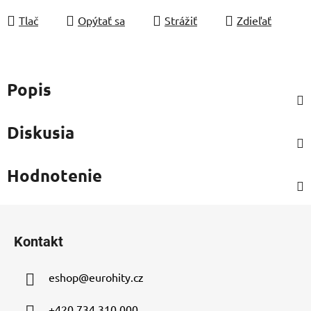
Tlač
Opýtať sa
Strážiť
Zdieľať
Popis
Diskusia
Hodnotenie
Z
á
Kontakt
p
ä
eshop
@
eurohity.cz
t
i
+420 734 310 000