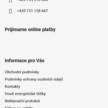
e
+420 731 158 667
Prijímame online platby
Informace pro Vás
Obchodní podmínky
Podmínky ochrany osobních údajů
Kontakty
Nové energetické štítky
Reklamační protokol
Nákup na splátky