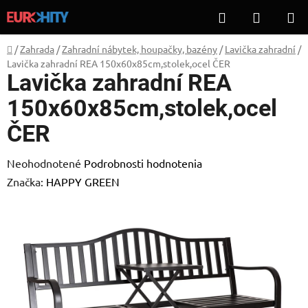
Prejsť
Hľadať
NÁKUP
na
KOŠÍK
obsah
Domov
/
Zahrada
/
Zahradní nábytek, houpačky, bazény
/
Lavička zahradní
/
Lavička zahradní REA 150x60x85cm,stolek,ocel ČER
Lavička zahradní REA
150x60x85cm,stolek,ocel
ČER
Priemerné
Neohodnotené
Podrobnosti hodnotenia
hodnotenie
Značka:
HAPPY GREEN
produktu
je
0,0
z
5
hviezdičiek.