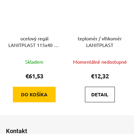
ocelový regál
teploměr / vlhkoměr
LANITPLAST 115x40 cm
LANITPLAST
dvoupolicový stříbrný
GSD2
Skladem
Momentálně nedostupné
€61,53
€12,32
DO KOŠÍKA
DETAIL
Z
á
Kontakt