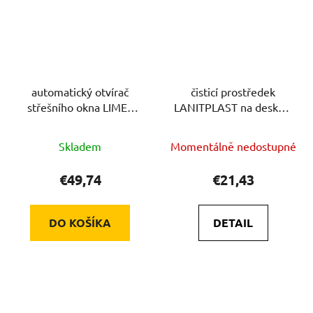
automatický otvírač
čisticí prostředek
střešního okna LIMES
LANITPLAST na desky z
LG4779
polykarbonátu
Skladem
Momentálně nedostupné
€49,74
€21,43
DO KOŠÍKA
DETAIL