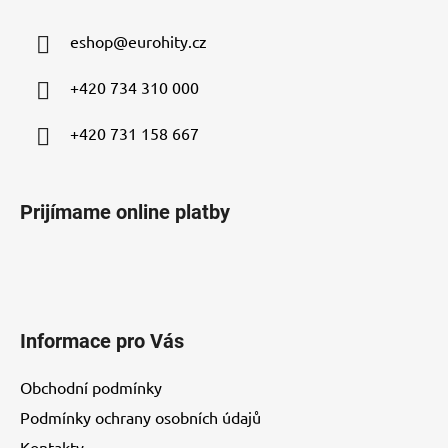
p
ä
eshop
@
eurohity.cz
t
i
+420 734 310 000
e
+420 731 158 667
Prijímame online platby
Informace pro Vás
Obchodní podmínky
Podmínky ochrany osobních údajů
Kontakty