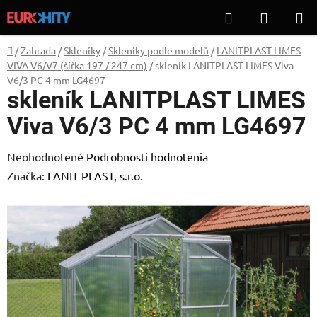
Prejsť
Hľadať
NÁKUP
na
KOŠÍK
obsah
Domov
/
Zahrada
/
Skleníky
/
Skleníky podle modelů
/
LANITPLAST LIMES
VIVA V6/V7 (šířka 197 / 247 cm)
/
skleník LANITPLAST LIMES Viva
V6/3 PC 4 mm LG4697
skleník LANITPLAST LIMES
Viva V6/3 PC 4 mm LG4697
Priemerné
Neohodnotené
Podrobnosti hodnotenia
hodnotenie
Značka:
LANIT PLAST, s.r.o.
produktu
je
0,0
z
5
hviezdičiek.