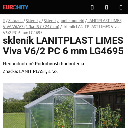
Prejsť
Hľadať
NÁKUP
na
KOŠÍK
obsah
Domov
/
Zahrada
/
Skleníky
/
Skleníky podle modelů
/
LANITPLAST LIMES
VIVA V6/V7 (šířka 197 / 247 cm)
/
skleník LANITPLAST LIMES Viva
V6/2 PC 6 mm LG4695
skleník LANITPLAST LIMES
Viva V6/2 PC 6 mm LG4695
Priemerné
Neohodnotené
Podrobnosti hodnotenia
hodnotenie
Značka:
LANIT PLAST, s.r.o.
produktu
je
0,0
z
5
hviezdičiek.