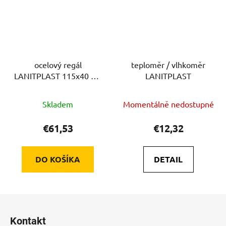
ocelový regál
teploměr / vlhkoměr
LANITPLAST 115x40 cm
LANITPLAST
dvoupolicový stříbrný
GSD2
Skladem
Momentálně nedostupné
€61,53
€12,32
DO KOŠÍKA
DETAIL
Z
á
Kontakt