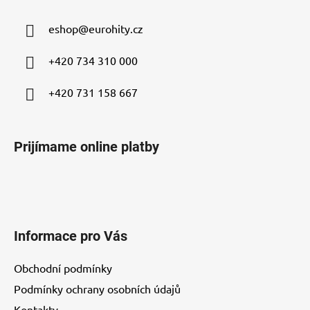
p
ä
eshop
@
eurohity.cz
t
i
+420 734 310 000
e
+420 731 158 667
Prijímame online platby
Informace pro Vás
Obchodní podmínky
Podmínky ochrany osobních údajů
Kontakty