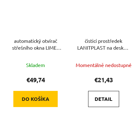
automatický otvírač
čisticí prostředek
střešního okna LIMES
LANITPLAST na desky z
LG4779
polykarbonátu
Skladem
Momentálně nedostupné
€49,74
€21,43
DO KOŠÍKA
DETAIL