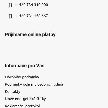
i
+420 734 310 000
e
+420 731 158 667
Prijímame online platby
Informace pro Vás
Obchodní podmínky
Podmínky ochrany osobních údajů
Kontakty
Nové energetické štítky
Reklamační protokol