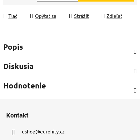
Jednotková cena:
Tlač
Opýtať sa
Strážiť
Zdieľať
Popis
Diskusia
Hodnotenie
Z
á
Kontakt
p
ä
eshop
@
eurohity.cz
t