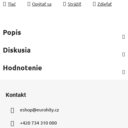
Tlač
Opýtať sa
Strážiť
Zdieľať
Popis
Diskusia
Hodnotenie
Z
á
Kontakt
p
ä
eshop
@
eurohity.cz
t
i
+420 734 310 000
e