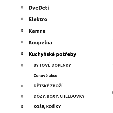
a
t
DveDeti
e
n
g
e
Elektro
ó
l
r
Kamna
i
e
Koupelna
Kuchyňské potřeby
BYTOVÉ DOPLŇKY
Cenové akce
DĚTSKÉ ZBOŽÍ
DÓZY, BOXY, CHLEBOVKY
KOŠE, KOŠÍKY