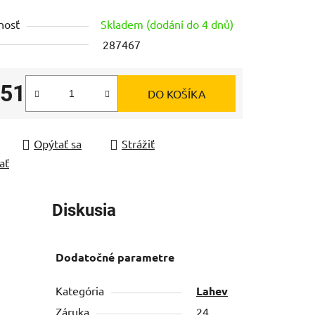
tu
nosť
Skladem (dodání do 4 dnů)
287467
,51
DO KOŠÍKA
čiek.
tková cena:
Opýtať sa
Strážiť
ať
Diskusia
Dodatočné parametre
Kategória
Lahev
Záruka
24