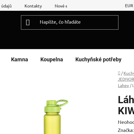
EUR
 údajů
Kontakty
Nové energetické štítky
Reklamační
Kamna
Koupelna
Kuchyňské potřeby
Domov
/
Kuch
JEDNOR
Lahev
/
Láh
KI
Prieme
Neohod
hodnot
Značka