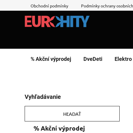
Prejsť
Obchodní podmínky
Podmínky ochrany osobních
na
obsah
% Akční výprodej
DveDeti
Elektro
B
Vyhľadávanie
o
č
n
HĽADAŤ
ý
K
Preskočiť
% Akční výprodej
p
a
kategórie