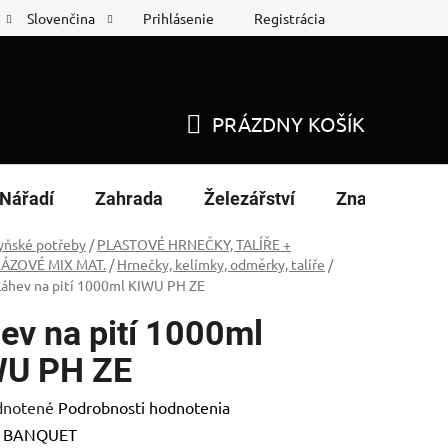
Prihlásenie
Registrácia
Slovenčina
 protokol
Nákup na splátky
PRÁZDNY KOŠÍK
NÁKUPNÝ
KOŠÍK
Nářadí
Zahrada
Železářství
Značky
yňské potřeby
/
PLASTOVÉ HRNEČKY, TALÍŘE +
ÁZOVÉ MIX MAT.
/
Hrnečky, kelímky, odměrky, talíře
/
Láhev na pití 1000ml KIWU PH ZE
ev na pití 1000ml
WU PH ZE
rné
notené
Podrobnosti hodnotenia
enie
:
BANQUET