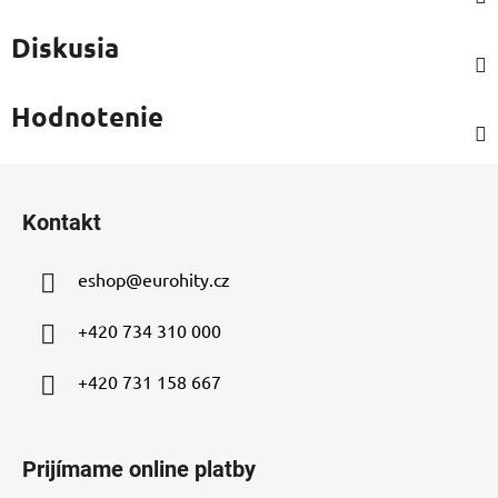
Diskusia
Hodnotenie
Z
á
Kontakt
p
ä
eshop
@
eurohity.cz
t
i
+420 734 310 000
e
+420 731 158 667
Prijímame online platby