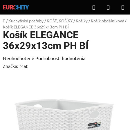
Prejsť
Hľadať
NÁKUP
na
KOŠÍK
obsah
Domov
/
Kuchyňské potřeby
/
KOŠE, KOŠÍKY
/
Košíky
/
Košík obdélníkový
/
Košík ELEGANCE 36x29x13cm PH BÍ
Košík ELEGANCE
36x29x13cm PH BÍ
Priemerné
Neohodnotené
Podrobnosti hodnotenia
hodnotenie
Značka:
Mat
produktu
je
0,0
z
5
hviezdičiek.