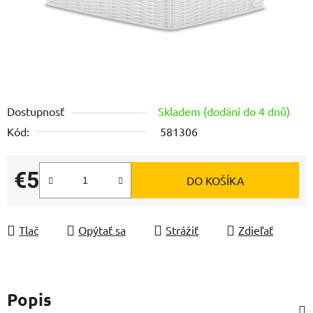
Dostupnosť
Skladem (dodání do 4 dnů)
Kód:
581306
€5
DO KOŠÍKA
Jednotková cena:
Tlač
Opýtať sa
Strážiť
Zdieľať
Popis