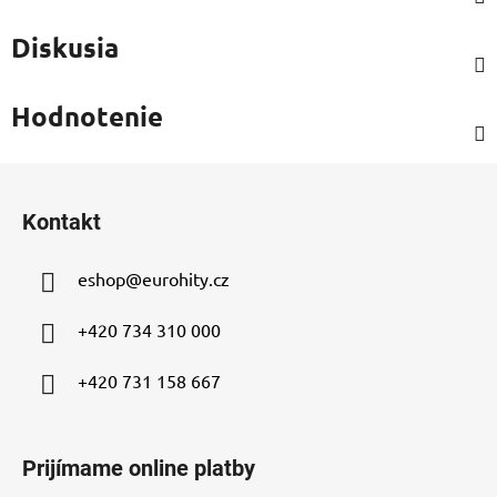
Diskusia
Hodnotenie
Z
á
Kontakt
p
ä
eshop
@
eurohity.cz
t
i
+420 734 310 000
e
+420 731 158 667
Prijímame online platby