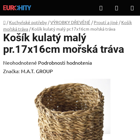
Prejsť
Hľadať
NÁKUP
na
KOŠÍK
obsah
Domov
/
Kuchyňské potřeby
/
VÝROBKY DŘEVĚNÉ
/
Proutí a jiné
/
Košík
mořská tráva
/
Košík kulatý malý pr.17x16cm mořská tráva
Košík kulatý malý
pr.17x16cm mořská tráva
Priemerné
Neohodnotené
Podrobnosti hodnotenia
hodnotenie
Značka:
M.A.T. GROUP
produktu
je
0,0
z
5
hviezdičiek.