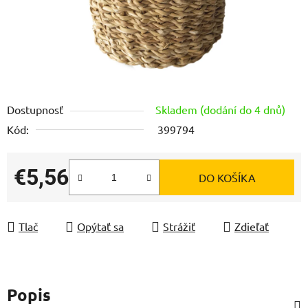
Dostupnosť
Skladem (dodání do 4 dnů)
Kód:
399794
€5,56
DO KOŠÍKA
Jednotková cena:
Tlač
Opýtať sa
Strážiť
Zdieľať
Popis