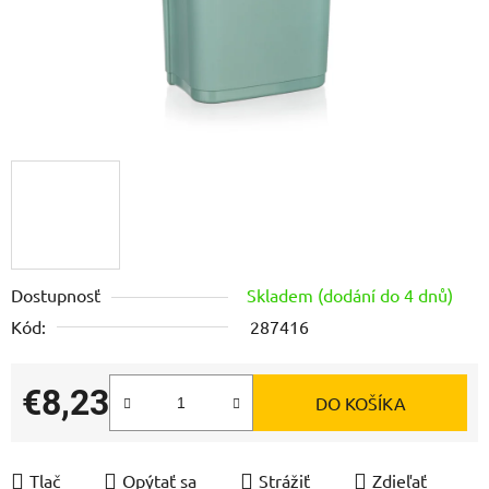
Dostupnosť
Skladem (dodání do 4 dnů)
Kód:
287416
€8,23
DO KOŠÍKA
Jednotková cena:
Tlač
Opýtať sa
Strážiť
Zdieľať