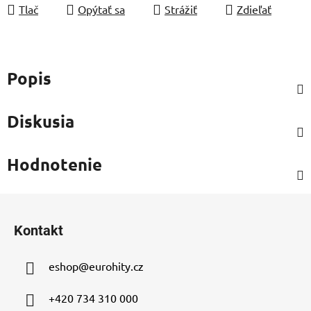
Tlač
Opýtať sa
Strážiť
Zdieľať
Popis
Diskusia
Hodnotenie
Z
á
Kontakt
p
ä
eshop
@
eurohity.cz
t
i
+420 734 310 000
e