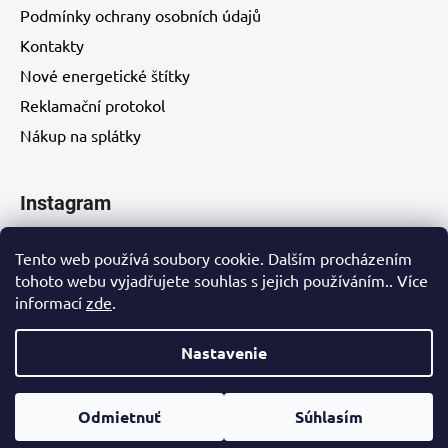
Podmínky ochrany osobních údajů
Kontakty
Nové energetické štítky
Reklamační protokol
Nákup na splátky
Instagram
Tento web používá soubory cookie. Dalším procházením
tohoto webu vyjadřujete souhlas s jejich používáním.. Více
informací
zde
.
Kontakty
Nastavenie
Vytvoril Shoptet
Odmietnuť
Súhlasím
Copyright 2026
Eurohity s.r.o.
. Všetky práva vyhradené.
Upraviť nastavenie cookies