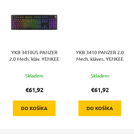
YKB 3410US PANZER
YKB 3410 PANZER 2.0
2.0 Mech. kláv. YENKEE
Mech. kláves. YENKEE
Skladem
Skladem
€61,92
€61,92
DO KOŠÍKA
DO KOŠÍKA
Z