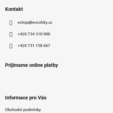
á
Kontakt
p
ä
eshop
@
eurohity.cz
t
i
+420 734 310 000
e
+420 731 158 667
Prijímame online platby
Informace pro Vás
Obchodní podmínky