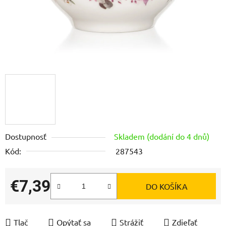
Dostupnosť
Skladem (dodání do 4 dnů)
Kód:
287543
€7,39
DO KOŠÍKA
Jednotková cena:
Tlač
Opýtať sa
Strážiť
Zdieľať