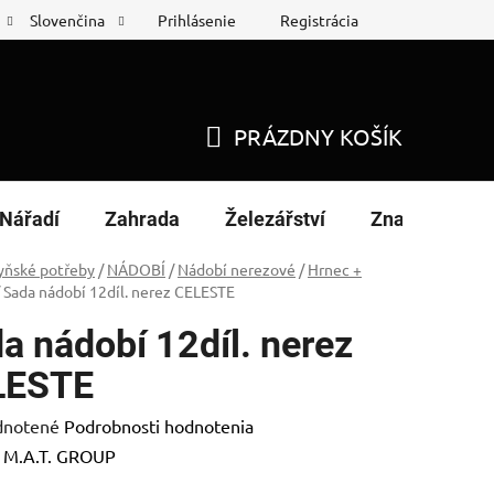
Prihlásenie
Registrácia
Slovenčina
 protokol
Nákup na splátky
PRÁZDNY KOŠÍK
NÁKUPNÝ
KOŠÍK
Nářadí
Zahrada
Železářství
Značky
yňské potřeby
/
NÁDOBÍ
/
Nádobí nerezové
/
Hrnec +
Sada nádobí 12díl. nerez CELESTE
a nádobí 12díl. nerez
LESTE
rné
notené
Podrobnosti hodnotenia
enie
:
M.A.T. GROUP
tu