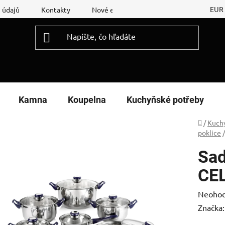
EUR
 údajů
Kontakty
Nové energetické štítky
Reklamační
Kamna
Koupelna
Kuchyňské potřeby
Domov
/
Kuch
poklice
/
Sad
CE
Prieme
Neohod
hodnot
Značka
produk