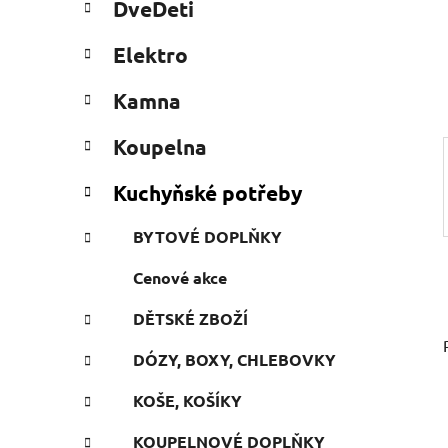
DveDeti
e
n
g
e
Elektro
ó
l
r
Kamna
i
e
Koupelna
Kuchyňské potřeby
BYTOVÉ DOPLŇKY
Cenové akce
DĚTSKÉ ZBOŽÍ
DÓZY, BOXY, CHLEBOVKY
KOŠE, KOŠÍKY
KOUPELNOVÉ DOPLŇKY