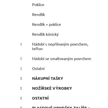
Poklice
Rendlík
Rendlík + poklice
Rendlík kónický
Nádobí s nepřilnavým povrchem,
teflon
Nádobí se smaltovaným povrchem
Ostatní
NÁKUPNÍ TAŠKY
NOŽÍŘSKÉ VÝROBKY
OSTATNÍ
PLASTOVÉ HRNEČKY, TALÍŘE +