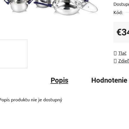
Dostup
je
Kód:
0,0
z
5
€3
hviezdi
Jedno
Tlač
Zdieľ
Popis
Hodnotenie
Popis produktu nie je dostupný