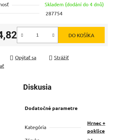
nosť
Skladem (dodání do 4 dnů)
287754
4,82
DO KOŠÍKA
čiek.
tková cena:
Opýtať sa
Strážiť
ať
Diskusia
Dodatočné parametre
Hrnec +
Kategória
poklice
Záruka
24