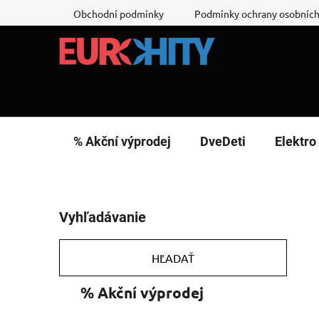
Prejsť
Obchodní podmínky
Podmínky ochrany osobních
na
obsah
% Akční výprodej
DveDeti
Elektro
B
Vyhľadávanie
o
č
n
HĽADAŤ
ý
K
Preskočiť
% Akční výprodej
p
a
kategórie
a
t