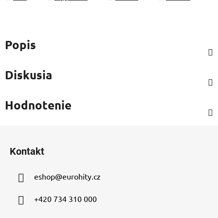
Popis
Diskusia
Hodnotenie
Z
á
Kontakt
p
ä
eshop
@
eurohity.cz
t
i
+420 734 310 000
e