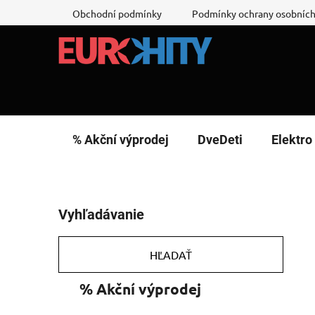
Prejsť
Obchodní podmínky
Podmínky ochrany osobních
na
obsah
% Akční výprodej
DveDeti
Elektro
B
Vyhľadávanie
o
č
n
HĽADAŤ
ý
K
Preskočiť
% Akční výprodej
p
a
kategórie
a
t