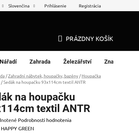
Prihlásenie
Registrácia
Slovenčina
 protokol
Nákup na splátky
PRÁZDNY KOŠÍK
NÁKUPNÝ
KOŠÍK
Nářadí
Zahrada
Železářství
Značky
ada
/
Zahradní nábytek, houpačky, bazény
/
Houpačka
/
Sedák na houpačku 93x114cm textil ANTR
ák na houpačku
114cm textil ANTR
rné
notené
Podrobnosti hodnotenia
enie
:
HAPPY GREEN
tu