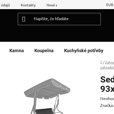
EUR
 údajů
Kontakty
Nové energetické štítky
Reklamační
Kamna
Koupelna
Kuchyňské potřeby
Domov
/
Zahr
zahradní
Sed
93x
Prieme
Neohod
hodnot
Značka
produk