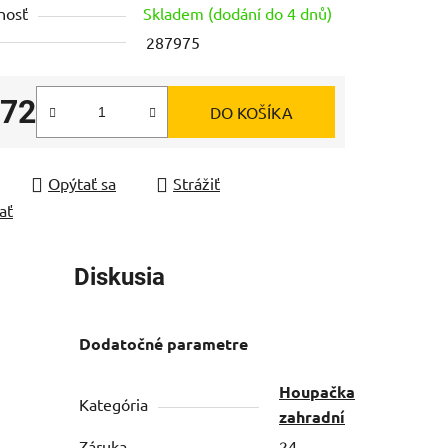
nosť
Skladem (dodání do 4 dnů)
287975
,72
DO KOŠÍKA
čiek.
tková cena:
Opýtať sa
Strážiť
ať
Diskusia
Dodatočné parametre
Houpačka
Kategória
zahradní
Záruka
24