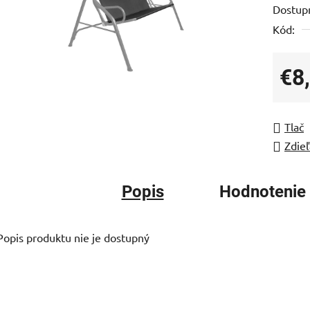
Dostup
je
Kód:
0,0
z
5
€8
hviezdi
Jedno
Tlač
Zdieľ
Popis
Hodnotenie
Popis produktu nie je dostupný