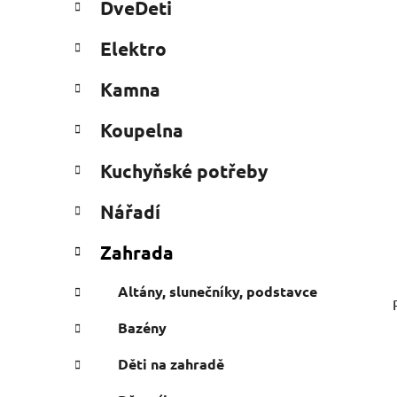
DveDeti
e
n
g
e
Elektro
ó
l
r
Kamna
i
e
Koupelna
Kuchyňské potřeby
Nářadí
Zahrada
Altány, slunečníky, podstavce
Bazény
Děti na zahradě