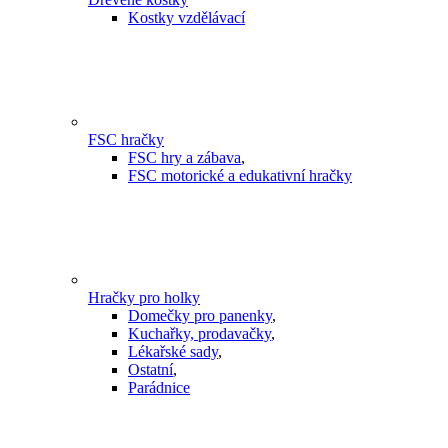
Kostky vzdělávací
FSC hračky
FSC hry a zábava
,
FSC motorické a edukativní hračky
Hračky pro holky
Domečky pro panenky
,
Kuchařky, prodavačky
,
Lékařské sady
,
Ostatní
,
Parádnice