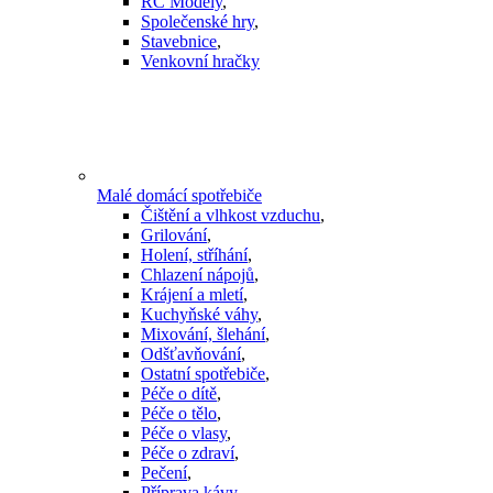
RC Modely
,
Společenské hry
,
Stavebnice
,
Venkovní hračky
Malé domácí spotřebiče
Čištění a vlhkost vzduchu
,
Grilování
,
Holení, stříhání
,
Chlazení nápojů
,
Krájení a mletí
,
Kuchyňské váhy
,
Mixování, šlehání
,
Odšťavňování
,
Ostatní spotřebiče
,
Péče o dítě
,
Péče o tělo
,
Péče o vlasy
,
Péče o zdraví
,
Pečení
,
Příprava kávy
,