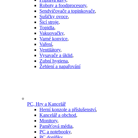
Roboty a foodprocesory
,
Sendvičovače a topinkovače
,
Sušičky ovoce
,
Šicí stroje
,
Topidla
,
Vakuovačky
,
Varné konvice
,
Vaření
,
Ventilátory
,
Vysavače a úklid
,
Zubní hygiena
,
Žehlení a napařování
PC, Hry a Kancelář
Herní konzole a příslušenství
,
Kancelář a obchod
,
Monitory
,
Paměťová média
,
PC a notebooky
,
PC doplňky
,