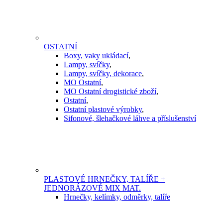
OSTATNÍ
Boxy, vaky ukládací
,
Lampy, svíčky
,
Lampy, svíčky, dekorace
,
MO Ostatní
,
MO Ostatní drogistické zboží
,
Ostatní
,
Ostatní plastové výrobky
,
Sifonové, šlehačkové láhve a příslušenství
PLASTOVÉ HRNEČKY, TALÍŘE +
JEDNORÁZOVÉ MIX MAT.
Hrnečky, kelímky, odměrky, talíře