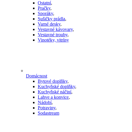
Ostatní
,
Pračky
,
Sporáky
,
Sušičky prádla
,
Varné desky
,
Vestavné kávovary
,
Vestavné trouby
,
Vinotéky, vitríny
Domácnost
Bytové doplňky
,
Kuchyňské doplňky
,
Kuchyňské náčiní
,
Lahve a konvice
,
Nádobí
,
Potraviny
,
Sodastream