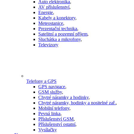
Auto elektronika
,
AV příslušenství
,
Energie
,
Kabely a konektory
,
Meteostanice
,
Prezentační technika
,
Satelitní a pozemní příjem
,
Sluchátka a mikrofony
,
Televizory
Telefony a GPS
GPS navigace
,
GSM služby
,
Chytré náramky a hodinky
,
Chytré náramky, hodinky a nositelné zař.
,
Mobilní telefony
,
Pevná linka
,
Příslušenství GSM
,
Příslušenství ostatní
,
Vysílačky