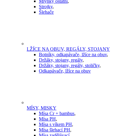
Mlýnky ostatní
,
Strojky
,
Šlehače
LŽÍCE NA OBUV, REGÁLY, STOJANY
Botníky, odkapávače, lžíce na obuv
,
Držáky, stojany, regály
,
Držáky, stojany, regály, stoličky
,
Odkapávače, lžíce na obuv
MÍSY, MISKY
Mísa Cr + bambus
,
Mísa PH
,
Mísa s víkem PH
,
Mísa šlehací PH
,
Mísa zadělávací
,