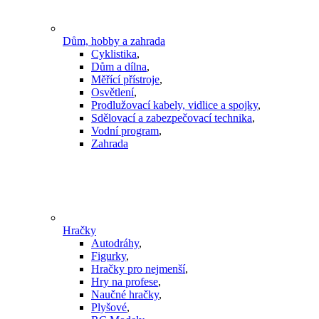
Dům, hobby a zahrada
Cyklistika
,
Dům a dílna
,
Měřící přístroje
,
Osvětlení
,
Prodlužovací kabely, vidlice a spojky
,
Sdělovací a zabezpečovací technika
,
Vodní program
,
Zahrada
Hračky
Autodráhy
,
Figurky
,
Hračky pro nejmenší
,
Hry na profese
,
Naučné hračky
,
Plyšové
,