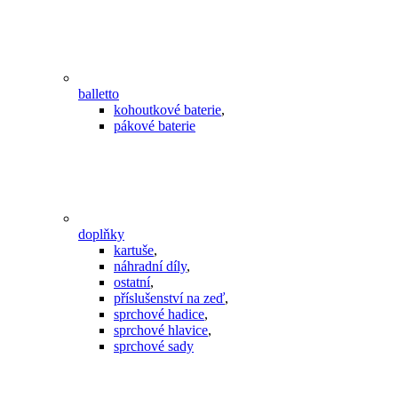
balletto
kohoutkové baterie
,
pákové baterie
doplňky
kartuše
,
náhradní díly
,
ostatní
,
příslušenství na zeď
,
sprchové hadice
,
sprchové hlavice
,
sprchové sady