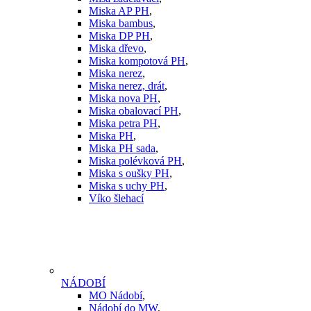
Miska AP PH
,
Miska bambus
,
Miska DP PH
,
Miska dřevo
,
Miska kompotová PH
,
Miska nerez
,
Miska nerez, drát
,
Miska nova PH
,
Miska obalovací PH
,
Miska petra PH
,
Miska PH
,
Miska PH sada
,
Miska polévková PH
,
Miska s oušky PH
,
Miska s uchy PH
,
Víko šlehací
NÁDOBÍ
MO Nádobí
,
Nádobí do MW
,