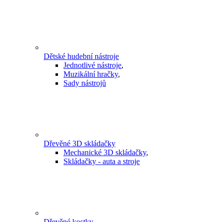
Dětské hudební nástroje
Jednotlivé nástroje
,
Muzikální hračky
,
Sady nástrojů
Dřevěné 3D skládačky
Mechanické 3D skládačky
,
Skládačky - auta a stroje
Dřevěné kostky