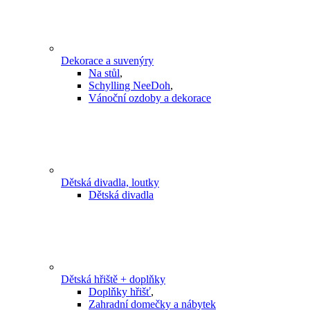
Dekorace a suvenýry
Na stůl
,
Schylling NeeDoh
,
Vánoční ozdoby a dekorace
Dětská divadla, loutky
Dětská divadla
Dětská hřiště + doplňky
Doplňky hřišť
,
Zahradní domečky a nábytek