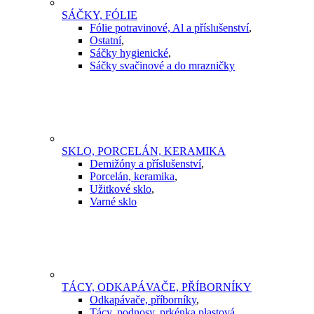
SÁČKY, FÓLIE
Fólie potravinové, Al a příslušenství
,
Ostatní
,
Sáčky hygienické
,
Sáčky svačinové a do mrazničky
SKLO, PORCELÁN, KERAMIKA
Demižóny a příslušenství
,
Porcelán, keramika
,
Užitkové sklo
,
Varné sklo
TÁCY, ODKAPÁVAČE, PŘÍBORNÍKY
Odkapávače, příborníky
,
Tácy, podnosy, prkénka plastová