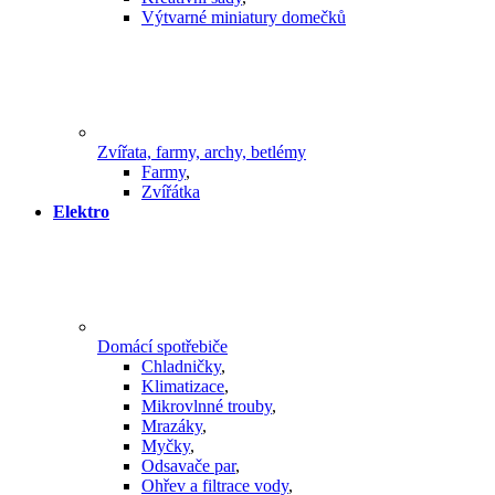
Výtvarné miniatury domečků
Zvířata, farmy, archy, betlémy
Farmy
,
Zvířátka
Elektro
Domácí spotřebiče
Chladničky
,
Klimatizace
,
Mikrovlnné trouby
,
Mrazáky
,
Myčky
,
Odsavače par
,
Ohřev a filtrace vody
,