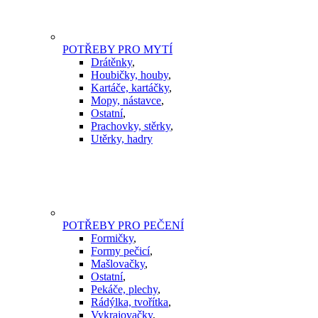
POTŘEBY PRO MYTÍ
Drátěnky
,
Houbičky, houby
,
Kartáče, kartáčky
,
Mopy, nástavce
,
Ostatní
,
Prachovky, stěrky
,
Utěrky, hadry
POTŘEBY PRO PEČENÍ
Formičky
,
Formy pečicí
,
Mašlovačky
,
Ostatní
,
Pekáče, plechy
,
Rádýlka, tvořítka
,
Vykrajovačky
,