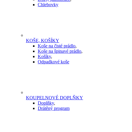
Chlebovky
KOŠE, KOŠÍKY
Koše na čisté prádlo
,
Koše na špinavé prádlo
,
Košíky
,
Odpadkové koše
KOUPELNOVÉ DOPLŇKY
Doplňky
,
Drátěný program