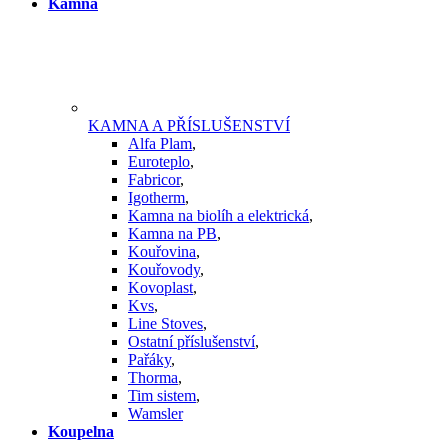
Kamna
KAMNA A PŘÍSLUŠENSTVÍ
Alfa Plam
,
Euroteplo
,
Fabricor
,
Igotherm
,
Kamna na biolíh a elektrická
,
Kamna na PB
,
Kouřovina
,
Kouřovody
,
Kovoplast
,
Kvs
,
Line Stoves
,
Ostatní příslušenství
,
Pařáky
,
Thorma
,
Tim sistem
,
Wamsler
Koupelna