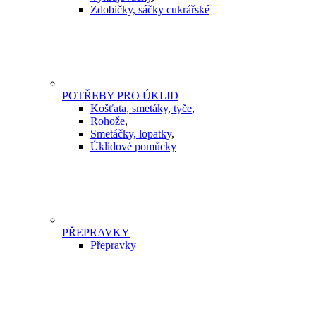
Zdobičky, sáčky cukrářské
POTŘEBY PRO ÚKLID
Košťata, smetáky, tyče
,
Rohože
,
Smetáčky, lopatky
,
Úklidové pomůcky
PŘEPRAVKY
Přepravky