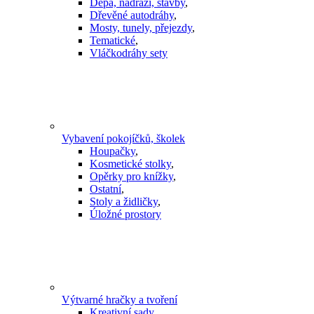
Depa, nádraží, stavby
,
Dřevěné autodráhy
,
Mosty, tunely, přejezdy
,
Tematické
,
Vláčkodráhy sety
Vybavení pokojíčků, školek
Houpačky
,
Kosmetické stolky
,
Opěrky pro knížky
,
Ostatní
,
Stoly a židličky
,
Úložné prostory
Výtvarné hračky a tvoření
Kreativní sady
,