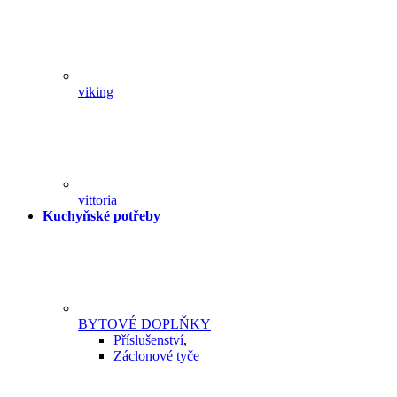
viking
vittoria
Kuchyňské potřeby
BYTOVÉ DOPLŇKY
Příslušenství
,
Záclonové tyče