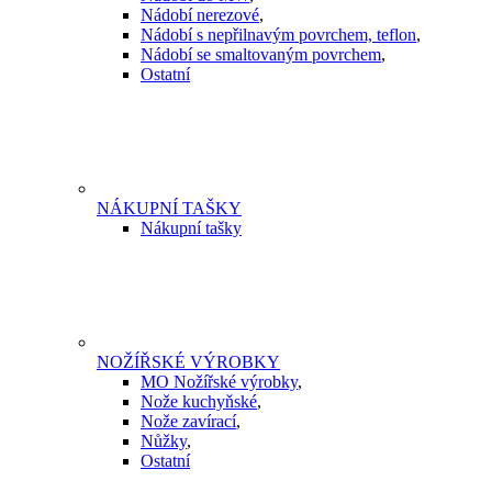
Nádobí nerezové
,
Nádobí s nepřilnavým povrchem, teflon
,
Nádobí se smaltovaným povrchem
,
Ostatní
NÁKUPNÍ TAŠKY
Nákupní tašky
NOŽÍŘSKÉ VÝROBKY
MO Nožířské výrobky
,
Nože kuchyňské
,
Nože zavírací
,
Nůžky
,
Ostatní