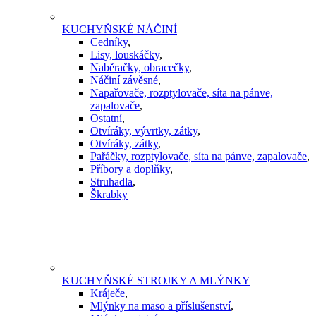
KUCHYŇSKÉ NÁČINÍ
Cedníky
,
Lisy, louskáčky
,
Naběračky, obracečky
,
Náčiní závěsné
,
Napařovače, rozptylovače, síta na pánve,
zapalovače
,
Ostatní
,
Otvíráky, vývrtky, zátky
,
Otvíráky, zátky
,
Pařáčky, rozptylovače, síta na pánve, zapalovače
,
Příbory a doplňky
,
Struhadla
,
Škrabky
KUCHYŇSKÉ STROJKY A MLÝNKY
Kráječe
,
Mlýnky na maso a příslušenství
,