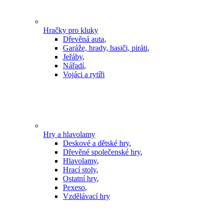
Hračky pro kluky
Dřevěná auta
,
Garáže, hrady, hasiči, piráti
,
Jeřáby
,
Nářadí
,
Vojáci a rytíři
Hry a hlavolamy
Deskové a dětské hry
,
Dřevěné společenské hry
,
Hlavolamy
,
Hrací stoly
,
Ostatní hry
,
Pexeso
,
Vzdělávací hry