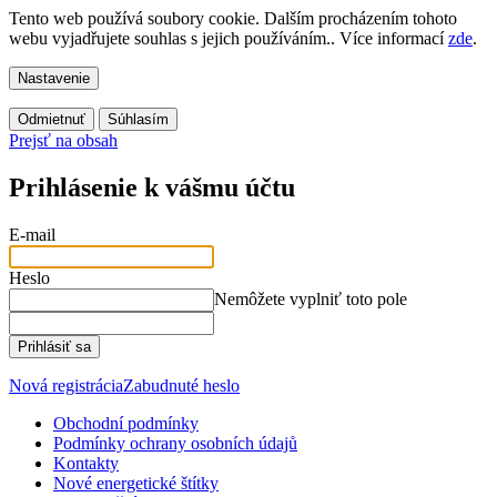
Tento web používá soubory cookie. Dalším procházením tohoto
webu vyjadřujete souhlas s jejich používáním.. Více informací
zde
.
Nastavenie
Odmietnuť
Súhlasím
Prejsť na obsah
Prihlásenie k vášmu účtu
E-mail
Heslo
Nemôžete vyplniť toto pole
Prihlásiť sa
Nová registrácia
Zabudnuté heslo
Obchodní podmínky
Podmínky ochrany osobních údajů
Kontakty
Nové energetické štítky