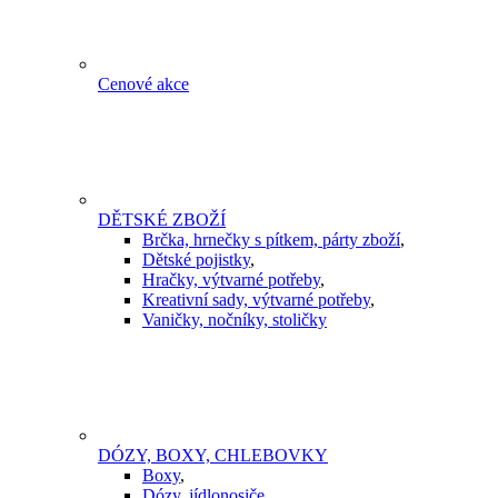
Cenové akce
DĚTSKÉ ZBOŽÍ
Brčka, hrnečky s pítkem, párty zboží
,
Dětské pojistky
,
Hračky, výtvarné potřeby
,
Kreativní sady, výtvarné potřeby
,
Vaničky, nočníky, stoličky
DÓZY, BOXY, CHLEBOVKY
Boxy
,
Dózy, jídlonosiče
,