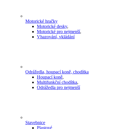
Motorické hračky
Motorické desky
,
Motorické pro nejmenší
,
Vhazování, vkládání
Odrážedla, houpací koně, chodítka
Houpací koně
,
Multifunkční chodítka
,
Odrážedla pro nejmenší
Stavebnice
Plastové