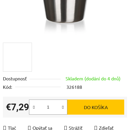
Dostupnosť
Skladem (dodání do 4 dnů)
Kód:
326188
€7,29
DO KOŠÍKA
Jednotková cena:
Tlač
Opýtať sa
Strážiť
Zdieľať