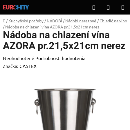
Prejsť
Hľadať
NÁKUP
na
KOŠÍK
obsah
Domov
/
Kuchyňské potřeby
/
NÁDOBÍ
/
Nádobí nerezové
/
Chladič na víno
/
Nádoba na chlazení vína AZORA pr.21,5x21cm nerez
Nádoba na chlazení vína
AZORA pr.21,5x21cm nerez
Priemerné
Neohodnotené
Podrobnosti hodnotenia
hodnotenie
Značka:
GASTEX
produktu
je
0,0
z
5
hviezdičiek.