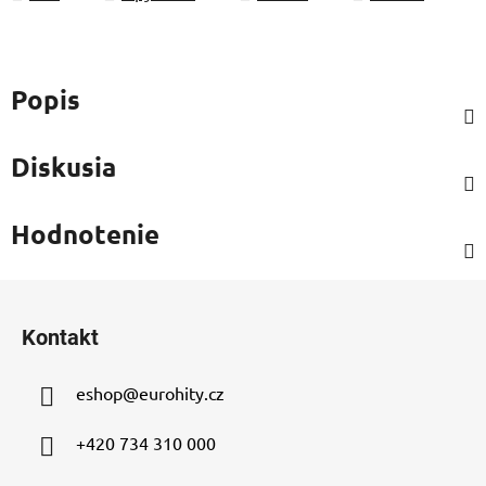
Popis
Diskusia
Hodnotenie
Z
á
Kontakt
p
ä
eshop
@
eurohity.cz
t
i
+420 734 310 000
e