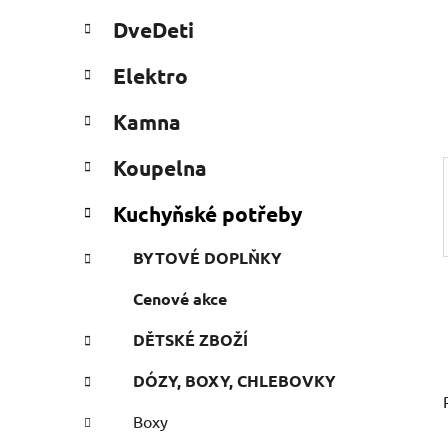
a
t
DveDeti
e
n
g
e
Elektro
ó
l
r
Kamna
i
e
Koupelna
Kuchyňské potřeby
BYTOVÉ DOPLŇKY
Cenové akce
DĚTSKÉ ZBOŽÍ
DÓZY, BOXY, CHLEBOVKY
Boxy