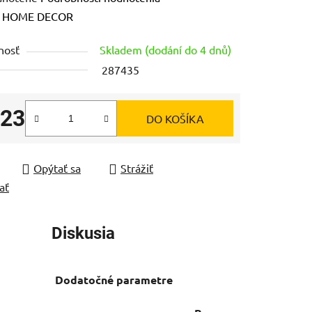
enie
:
HOME DECOR
tu
nosť
Skladem (dodání do 4 dnů)
287435
,23
DO KOŠÍKA
čiek.
tková cena:
Opýtať sa
Strážiť
ať
Diskusia
Dodatočné parametre