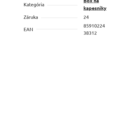
Box na
Kategória
kapesníky
Záruka
24
85910224
EAN
38312