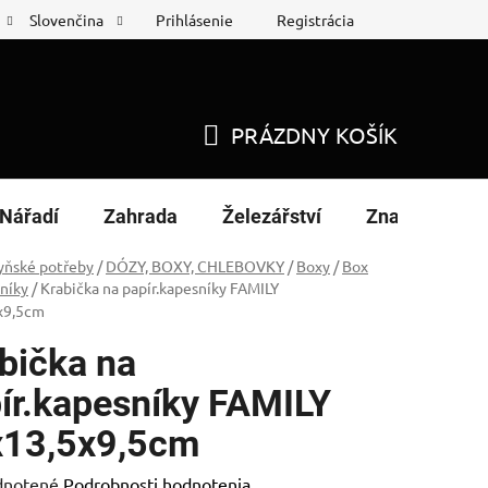
Prihlásenie
Registrácia
Slovenčina
 protokol
Nákup na splátky
PRÁZDNY KOŠÍK
NÁKUPNÝ
KOŠÍK
Nářadí
Zahrada
Železářství
Značky
yňské potřeby
/
DÓZY, BOXY, CHLEBOVKY
/
Boxy
/
Box
níky
/
Krabička na papír.kapesníky FAMILY
x9,5cm
bička na
ír.kapesníky FAMILY
x13,5x9,5cm
rné
notené
Podrobnosti hodnotenia