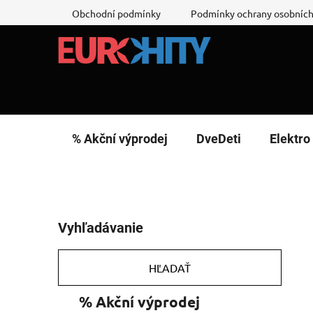
Prejsť
Obchodní podmínky
Podmínky ochrany osobních
na
obsah
% Akční výprodej
DveDeti
Elektro
B
Vyhľadávanie
o
č
n
HĽADAŤ
ý
K
Preskočiť
% Akční výprodej
p
a
kategórie