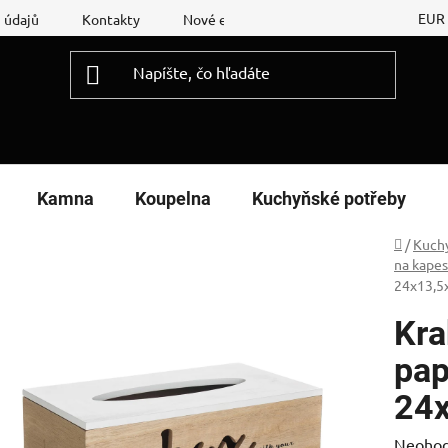
EUR
 údajů
Kontakty
Nové energetické štítky
Reklamační
Kamna
Koupelna
Kuchyňské potřeby
Domov
/
Kuch
na kapes
24x13,5
Kra
pap
24
Prieme
Neohod