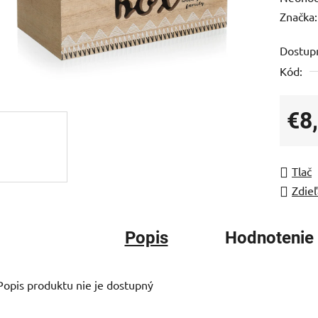
hodnot
Značka
produk
Dostup
je
Kód:
0,0
z
5
€8
hviezdi
Jedno
Tlač
Zdieľ
Popis
Hodnotenie
Popis produktu nie je dostupný