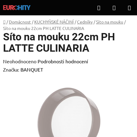
Přejít
Hledat
NÁKUP
na
KOŠÍK
obsah
Domů
/
Domácnost
/
KUCHYŇSKÉ NÁČINÍ
/
Cedníky
/
Síto na mouku
/
Síto na mouku 22cm PH LATTE CULINARIA
Síto na mouku 22cm PH
LATTE CULINARIA
Průměrné
Neohodnoceno
Podrobnosti hodnocení
hodnocení
Značka:
BANQUET
produktu
je
0,0
z
5
hvězdiček.