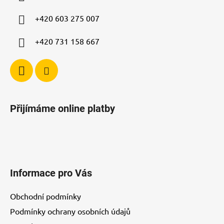
t
í
+420 603 275 007
+420 731 158 667
Přijímáme online platby
Informace pro Vás
Obchodní podmínky
Podmínky ochrany osobních údajů