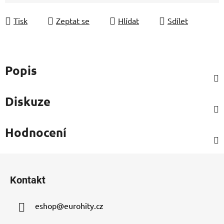
Měrná cena:
Tisk
Zeptat se
Hlídat
Sdílet
Popis
Diskuze
Hodnocení
Z
á
Kontakt
p
a
eshop
@
eurohity.cz
t