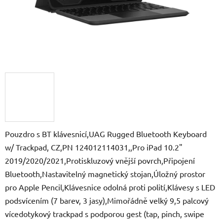
Pouzdro s BT klávesnicí,UAG Rugged Bluetooth Keyboard
w/ Trackpad, CZ,PN 124012114031,,Pro iPad 10.2"
2019/2020/2021,Protiskluzový vnější povrch,Připojení
Bluetooth,Nastavitelný magnetický stojan,Úložný prostor
pro Apple Pencil,Klávesnice odolná proti polití,Klávesy s LED
podsvícením (7 barev, 3 jasy),Mimořádně velký 9,5 palcový
vícedotykový trackpad s podporou gest (tap, pinch, swipe