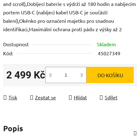
and scroll),Dobíjecí baterie s výdrží až 180 hodin a nabíjecím
portem USB-C (nabíjecí kabel USB-C je součástí
balení),Okénko pro označení majetku pro snadnou
identifikaci,Maximální ochrana proti pádu z výšky až 2
Dostupnost
Skladem
Kód:
45027349
2 499 Kč
DO KOŠÍKU
Měrná cena:
Tisk
Zeptat se
Hlídat
Sdílet
Popis