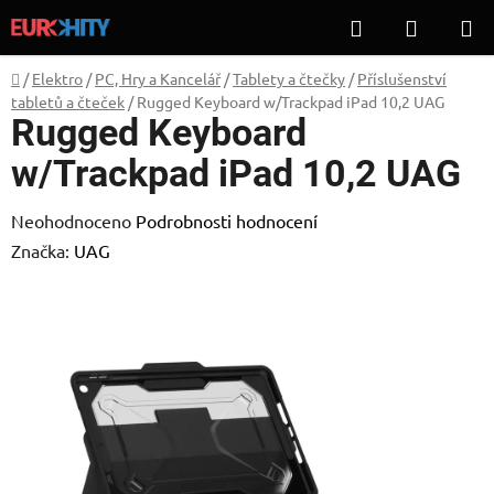
Přejít
Hledat
NÁKUP
na
KOŠÍK
obsah
Domů
/
Elektro
/
PC, Hry a Kancelář
/
Tablety a čtečky
/
Příslušenství
tabletů a čteček
/
Rugged Keyboard w/Trackpad iPad 10,2 UAG
Rugged Keyboard
w/Trackpad iPad 10,2 UAG
Průměrné
Neohodnoceno
Podrobnosti hodnocení
hodnocení
Značka:
UAG
produktu
je
0,0
z
5
hvězdiček.