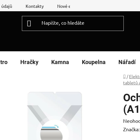
 údajů
Kontakty
Nové energetické štítky
Reklamační
tro
Hračky
Kamna
Koupelna
Nářadí
Domů
/
Elekt
tabletů 
Och
(A1
Průměr
Neoho
hodnoc
Značka
produk