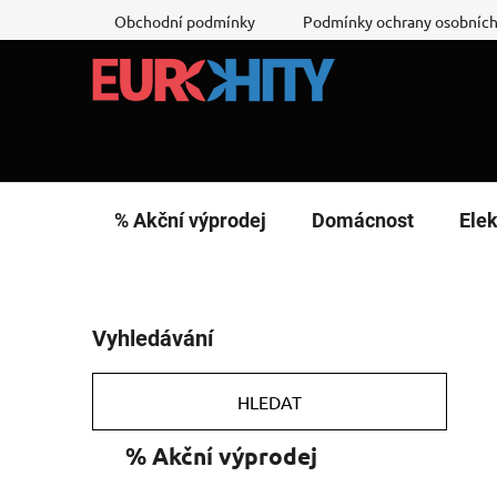
Přejít
Obchodní podmínky
Podmínky ochrany osobních
na
obsah
% Akční výprodej
Domácnost
Elek
P
Vyhledávání
o
s
t
HLEDAT
r
K
Přeskočit
% Akční výprodej
a
a
kategorie
n
t