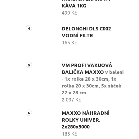
KÁVA 1KG
499 Kč
DELONGHI DLS C002
VODNÍ FILTR
165 Kč
VM PROFI VAKUOVÁ
BALIČKA MAXXO
v balení
- 1x rolka 28 x 30cm, 1x
rolka 20 x 30cm, 5x sáček
22 x 28 cm
2 097 Kč
MAXXO NÁHRADNÍ
ROLKY UNIVER.
2x280x3000
185 Kč