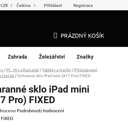
Přihlášení
Registrace
CZK
Čeština
 list
Nákup na splátky
PRÁZDNÝ KOŠÍK
NÁKUPNÍ
KOŠÍK
Zahrada
Železářství
Značky
ro
/
PC, Hry a Kancelář
/
Tablety a čtečky
/
Příslušenství
a čteček
/
Ochranné sklo iPad mini (A17 Pro) FIXED
ranné sklo iPad mini
7 Pro) FIXED
né
dnoceno
Podrobnosti hodnocení
ení
:
FIXED
tu