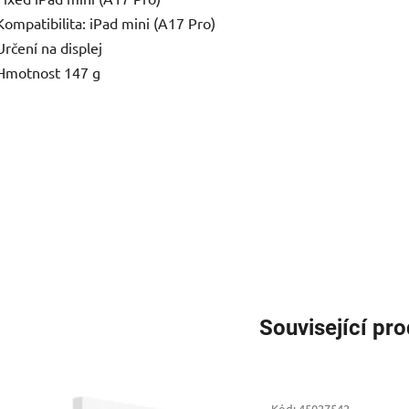
Kompatibilita: iPad mini (A17 Pro)
Určení na displej
Hmotnost 147 g
Související pr
Kód:
45027542