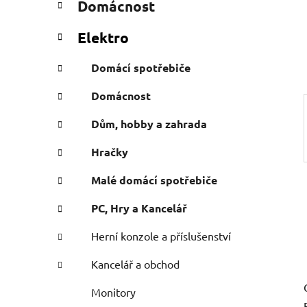
Domácnost
e
n
g
í
Elektro
o
p
r
a
Domácí spotřebiče
i
n
e
Domácnost
e
l
Dům, hobby a zahrada
Hračky
Malé domácí spotřebiče
PC, Hry a Kancelář
Herní konzole a příslušenství
Kancelář a obchod
Monitory