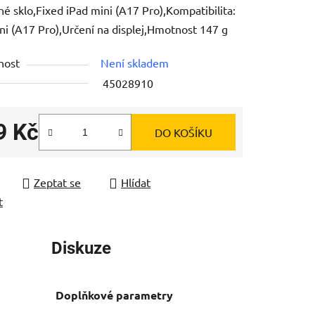
é sklo,Fixed iPad mini (A17 Pro),Kompatibilita:
ni (A17 Pro),Určení na displej,Hmotnost 147 g
nost
Není skladem
45028910
ek.
9 Kč
DO KOŠÍKU
 cena:
Zeptat se
Hlídat
t
Diskuze
Doplňkové parametry