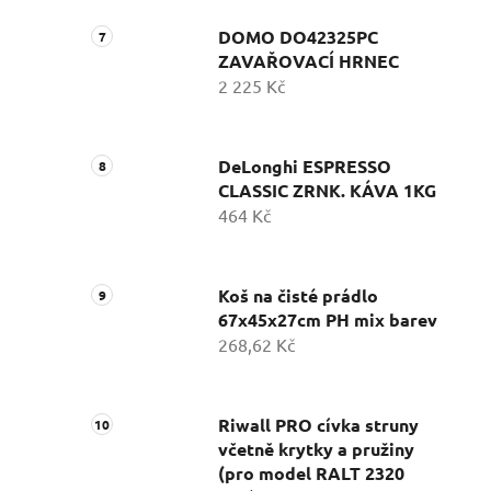
DOMO DO42325PC
ZAVAŘOVACÍ HRNEC
2 225 Kč
DeLonghi ESPRESSO
CLASSIC ZRNK. KÁVA 1KG
464 Kč
Koš na čisté prádlo
67x45x27cm PH mix barev
268,62 Kč
Riwall PRO cívka struny
včetně krytky a pružiny
(pro model RALT 2320