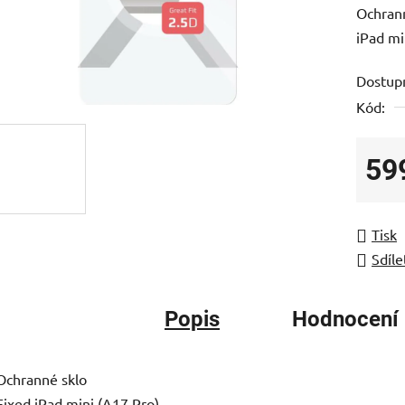
Ochrann
je
iPad mi
0,0
z
Dostup
5
Kód:
hvězdič
59
Měrná
Tisk
Sdíle
Popis
Hodnocení
Ochranné sklo
Fixed iPad mini (A17 Pro)