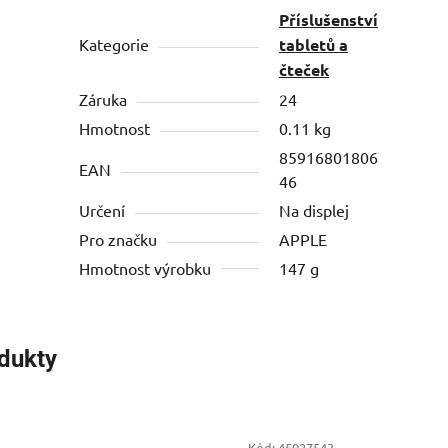
Příslušenství
Kategorie
tabletů a
čteček
Záruka
24
Hmotnost
0.11 kg
85916801806
EAN
46
Určení
Na displej
Pro značku
APPLE
Hmotnost výrobku
147 g
odukty
Kód:
45027543