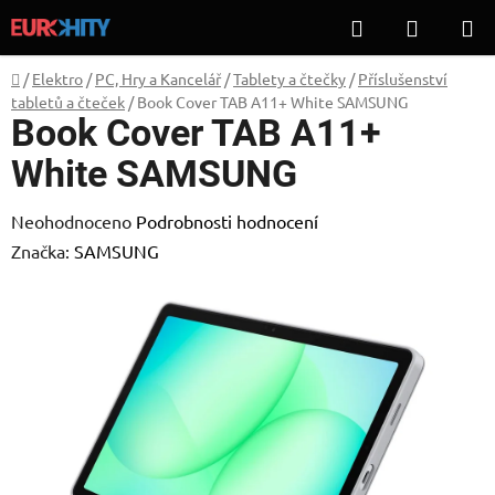
Přejít
Hledat
NÁKUP
na
KOŠÍK
obsah
Domů
/
Elektro
/
PC, Hry a Kancelář
/
Tablety a čtečky
/
Příslušenství
tabletů a čteček
/
Book Cover TAB A11+ White SAMSUNG
Book Cover TAB A11+
White SAMSUNG
Průměrné
Neohodnoceno
Podrobnosti hodnocení
hodnocení
Značka:
SAMSUNG
produktu
je
0,0
z
5
hvězdiček.