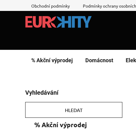
Přejít
Obchodní podmínky
Podmínky ochrany osobních
na
obsah
% Akční výprodej
Domácnost
Elek
P
Vyhledávání
o
s
t
HLEDAT
r
K
Přeskočit
% Akční výprodej
a
a
kategorie
n
t