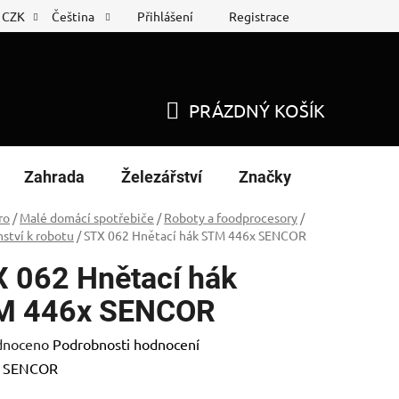
Přihlášení
Registrace
CZK
Čeština
 list
Nákup na splátky
PRÁZDNÝ KOŠÍK
NÁKUPNÍ
KOŠÍK
Zahrada
Železářství
Značky
ro
/
Malé domácí spotřebiče
/
Roboty a foodprocesory
/
nství k robotu
/
STX 062 Hnětací hák STM 446x SENCOR
 062 Hnětací hák
M 446x SENCOR
né
dnoceno
Podrobnosti hodnocení
ení
:
SENCOR
tu