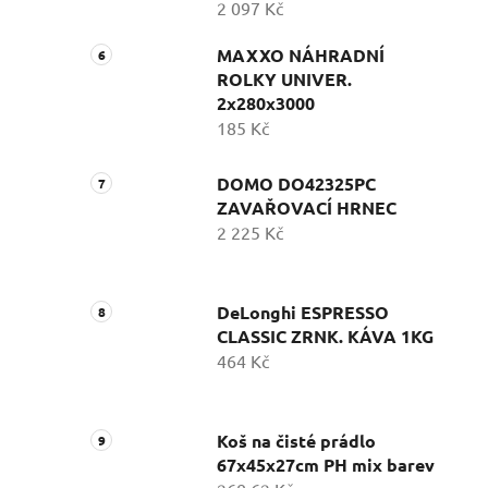
2 097 Kč
MAXXO NÁHRADNÍ
ROLKY UNIVER.
2x280x3000
185 Kč
DOMO DO42325PC
ZAVAŘOVACÍ HRNEC
2 225 Kč
DeLonghi ESPRESSO
CLASSIC ZRNK. KÁVA 1KG
464 Kč
Koš na čisté prádlo
67x45x27cm PH mix barev