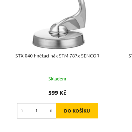
STX 040 hnětací hák STM 787x SENCOR
S
Skladem
599 Kč
DO KOŠÍKU