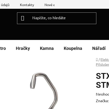
 údajů
Kontakty
Nové energetické štítky
Reklamační
tro
Hračky
Kamna
Koupelna
Nářadí
Domů
/
Elekt
Přísluše
STX
ST
Průměr
Neoho
hodnoc
Značka
produk