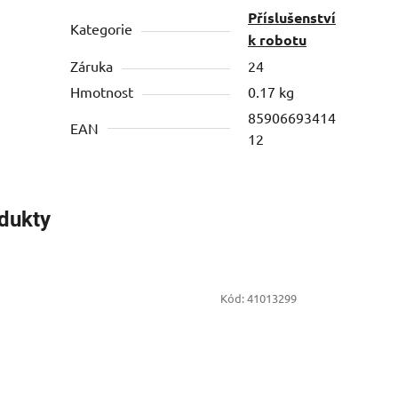
Příslušenství
Kategorie
k robotu
Záruka
24
Hmotnost
0.17 kg
85906693414
EAN
12
odukty
Kód:
41013299