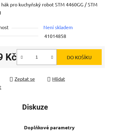
í hák pro kuchyňský robot STM 4460GG / STM
H
nost
Není skladem
41014858
ek.
9 Kč
DO KOŠÍKU
 cena:
Zeptat se
Hlídat
t
Diskuze
Doplňkové parametry