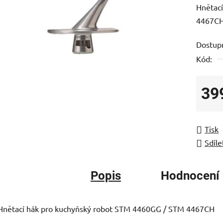
Hnětac
je
4467C
0,0
z
Dostup
5
Kód:
hvězdič
39
Měrná
Tisk
Sdíle
Popis
Hodnocení
Hnětací hák pro kuchyňský robot STM 4460GG / STM 4467CH