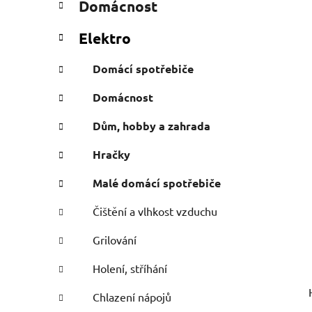
Domácnost
e
n
g
í
Elektro
o
p
r
a
Domácí spotřebiče
i
n
e
Domácnost
e
l
Dům, hobby a zahrada
Hračky
Malé domácí spotřebiče
Čištění a vlhkost vzduchu
Grilování
Holení, stříhání
Chlazení nápojů