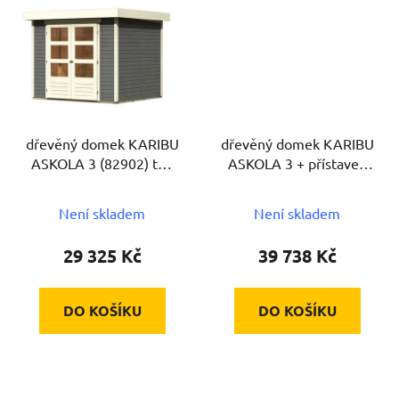
dřevěný domek KARIBU
dřevěný domek KARIBU
ASKOLA 3 (82902) tm.
ASKOLA 3 + přístavek
šedý
240 cm (82905) tm.
šedý
Není skladem
Není skladem
29 325 Kč
39 738 Kč
DO KOŠÍKU
DO KOŠÍKU