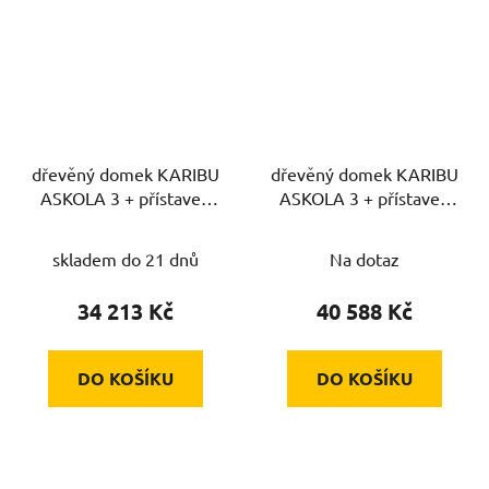
dřevěný domek KARIBU
dřevěný domek KARIBU
ASKOLA 3 + přístavek
ASKOLA 3 + přístavek
280 cm (77726) natur
280 cm (82924) tm.
šedý
skladem do 21 dnů
Na dotaz
34 213 Kč
40 588 Kč
DO KOŠÍKU
DO KOŠÍKU