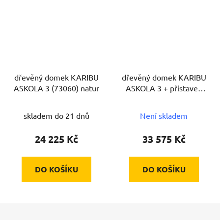
dřevěný domek KARIBU
dřevěný domek KARIBU
ASKOLA 3 (73060) natur
ASKOLA 3 + přístavek
240 cm (73246) natur
skladem do 21 dnů
Není skladem
24 225 Kč
33 575 Kč
DO KOŠÍKU
DO KOŠÍKU
Z