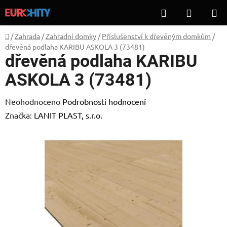
Přejít
Hledat
NÁKUP
na
KOŠÍK
obsah
Domů
/
Zahrada
/
Zahradní domky
/
Příslušenství k dřevěným domkům
/
dřevěná podlaha KARIBU ASKOLA 3 (73481)
dřevěná podlaha KARIBU
ASKOLA 3 (73481)
Průměrné
Neohodnoceno
Podrobnosti hodnocení
hodnocení
Značka:
LANIT PLAST, s.r.o.
produktu
je
0,0
z
5
hvězdiček.