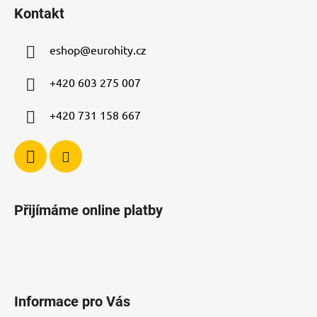
á
Kontakt
p
a
eshop
@
eurohity.cz
t
í
+420 603 275 007
+420 731 158 667
Přijímáme online platby
Informace pro Vás