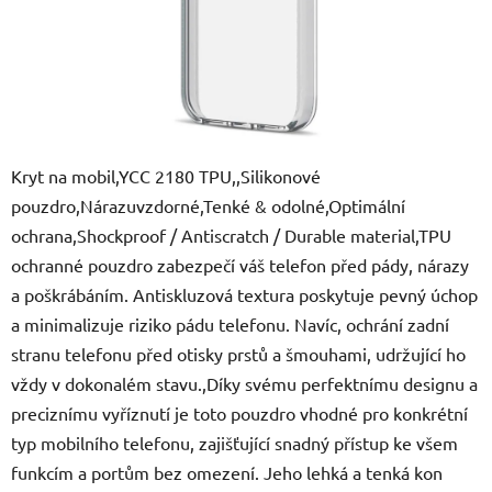
Kryt na mobil,YCC 2180 TPU,,Silikonové
pouzdro,Nárazuvzdorné,Tenké & odolné,Optimální
ochrana,Shockproof / Antiscratch / Durable material,TPU
ochranné pouzdro zabezpečí váš telefon před pády, nárazy
a poškrábáním. Antiskluzová textura poskytuje pevný úchop
a minimalizuje riziko pádu telefonu. Navíc, ochrání zadní
stranu telefonu před otisky prstů a šmouhami, udržující ho
vždy v dokonalém stavu.,Díky svému perfektnímu designu a
preciznímu vyříznutí je toto pouzdro vhodné pro konkrétní
typ mobilního telefonu, zajišťující snadný přístup ke všem
funkcím a portům bez omezení. Jeho lehká a tenká kon