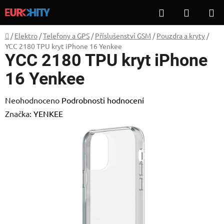
Přejít
Hledat
NÁKUP
na
KOŠÍK
obsah
Domů
/
Elektro
/
Telefony a GPS
/
Příslušenství GSM
/
Pouzdra a kryty
/
YCC 2180 TPU kryt iPhone 16 Yenkee
YCC 2180 TPU kryt iPhone
16 Yenkee
Průměrné
Neohodnoceno
Podrobnosti hodnocení
hodnocení
Značka:
YENKEE
produktu
je
0,0
z
5
hvězdiček.